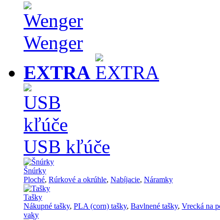
Wenger
EXTRA
USB kľúče
Šnúrky
Ploché
,
Rúrkové a okrúhle
,
Nabíjacie
,
Náramky
Tašky
Nákupné tašky
,
PLA (corn) tašky
,
Bavlnené tašky
,
Vrecká na p
vaky