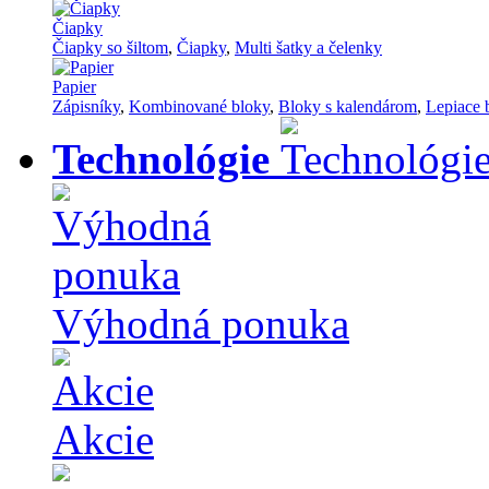
Čiapky
Čiapky so šiltom
,
Čiapky
,
Multi šatky a čelenky
Papier
Zápisníky
,
Kombinované bloky
,
Bloky s kalendárom
,
Lepiace 
Technológie
Výhodná ponuka
Akcie