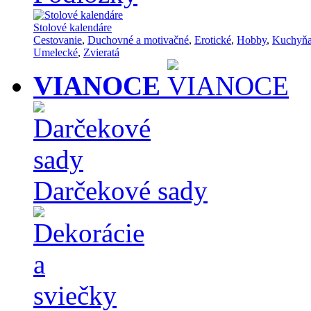
Stolové kalendáre
Cestovanie
,
Duchovné a motivačné
,
Erotické
,
Hobby
,
Kuchyň
Umelecké
,
Zvieratá
VIANOCE
Darčekové sady