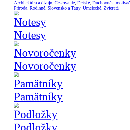
Architektúra a dizajn
,
Cestovanie
,
Detské
,
Duchovné a motiva
Príroda
,
Rodinné
,
Slovensko a Tatry
,
Umelecké
,
Zvieratá
Notesy
Novoročenky
Pamätníky
Podložky