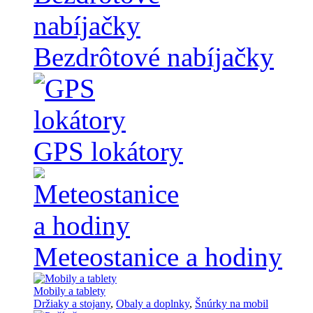
Bezdrôtové nabíjačky
GPS lokátory
Meteostanice a hodiny
Mobily a tablety
Držiaky a stojany
,
Obaly a doplnky
,
Šnúrky na mobil