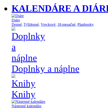
KALENDÁRE A DIÁR
Diáre
Denné
,
Týždenné
,
Vreckové
,
18-mesačné
,
Planbooky
Doplnky a náplne
Knihy
Nástenné kalendáre