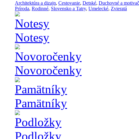
Architektúra a dizajn
,
Cestovanie
,
Detské
,
Duchovné a motiva
Príroda
,
Rodinné
,
Slovensko a Tatry
,
Umelecké
,
Zvieratá
Notesy
Novoročenky
Pamätníky
Podložky