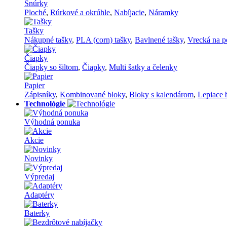
Šnúrky
Ploché
,
Rúrkové a okrúhle
,
Nabíjacie
,
Náramky
Tašky
Nákupné tašky
,
PLA (corn) tašky
,
Bavlnené tašky
,
Vrecká na p
Čiapky
Čiapky so šiltom
,
Čiapky
,
Multi šatky a čelenky
Papier
Zápisníky
,
Kombinované bloky
,
Bloky s kalendárom
,
Lepiace 
Technológie
Výhodná ponuka
Akcie
Novinky
Výpredaj
Adaptéry
Baterky