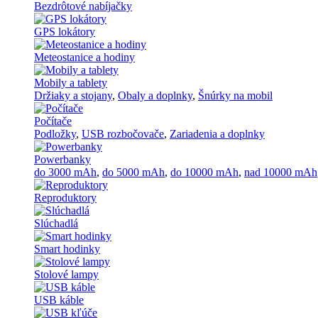
Bezdrôtové nabíjačky
GPS lokátory
Meteostanice a hodiny
Mobily a tablety
Držiaky a stojany
,
Obaly a doplnky
,
Šnúrky na mobil
Počítače
Podložky
,
USB rozbočovače
,
Zariadenia a doplnky
Powerbanky
do 3000 mAh
,
do 5000 mAh
,
do 10000 mAh
,
nad 10000 mAh
Reproduktory
Slúchadlá
Smart hodinky
Stolové lampy
USB káble