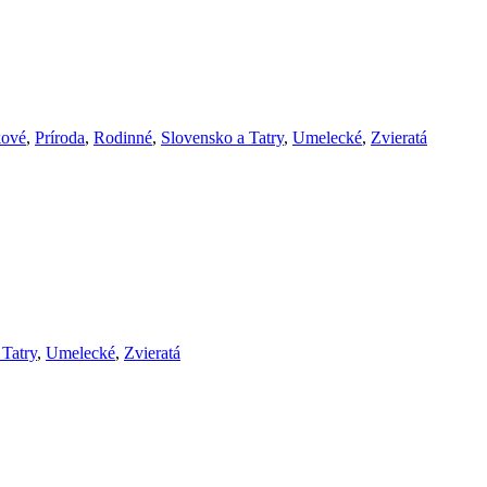
ové
,
Príroda
,
Rodinné
,
Slovensko a Tatry
,
Umelecké
,
Zvieratá
 Tatry
,
Umelecké
,
Zvieratá