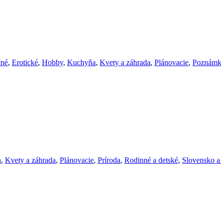
čné
,
Erotické
,
Hobby
,
Kuchyňa
,
Kvety a záhrada
,
Plánovacie
,
Poznámk
a
,
Kvety a záhrada
,
Plánovacie
,
Príroda
,
Rodinné a detské
,
Slovensko a