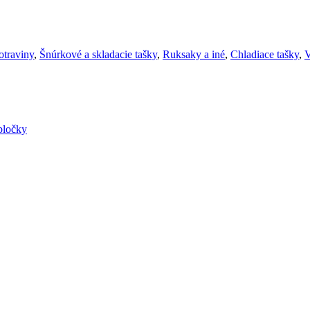
otraviny
,
Šnúrkové a skladacie tašky
,
Ruksaky a iné
,
Chladiace tašky
,
V
bločky