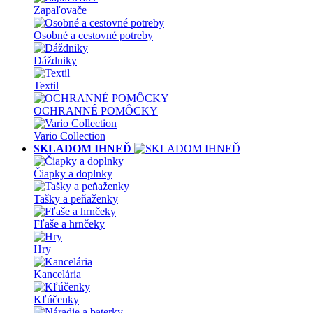
Zapaľovače
Osobné a cestovné potreby
Dáždniky
Textil
OCHRANNÉ POMÔCKY
Vario Collection
SKLADOM IHNEĎ
Čiapky a doplnky
Tašky a peňaženky
Fľaše a hrnčeky
Hry
Kancelária
Kľúčenky