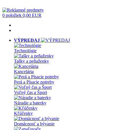
0 položiek
0,00 EUR
VÝPREDAJ
Technológie
Tašky a peňaženky
Kancelária
Perá a Písacie potreby
Voľný čas a Šport
Náradie a baterky
Kľúčenky
Domácnosť a bývanie