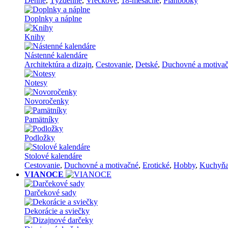
Denné
,
Týždenné
,
Vreckové
,
18-mesačné
,
Planbooky
Doplnky a náplne
Knihy
Nástenné kalendáre
Architektúra a dizajn
,
Cestovanie
,
Detské
,
Duchovné a motiva
Notesy
Novoročenky
Pamätníky
Podložky
Stolové kalendáre
Cestovanie
,
Duchovné a motivačné
,
Erotické
,
Hobby
,
Kuchyň
VIANOCE
Darčekové sady
Dekorácie a sviečky