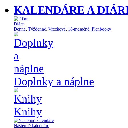
KALENDÁRE A DIÁR
Diáre
Denné
,
Týždenné
,
Vreckové
,
18-mesačné
,
Planbooky
Doplnky a náplne
Knihy
Nástenné kalendáre