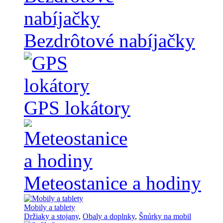
Bezdrôtové nabíjačky
GPS lokátory
Meteostanice a hodiny
Mobily a tablety
Držiaky a stojany
,
Obaly a doplnky
,
Šnúrky na mobil