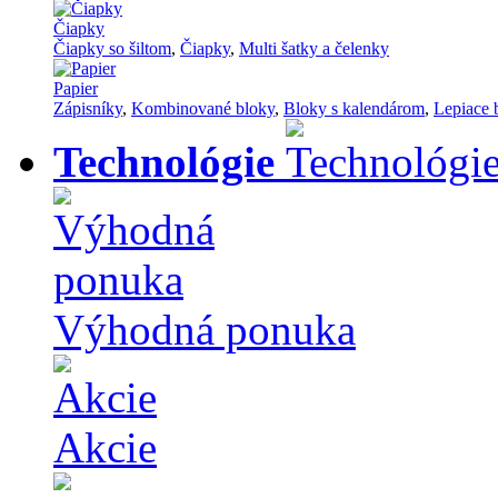
Čiapky
Čiapky so šiltom
,
Čiapky
,
Multi šatky a čelenky
Papier
Zápisníky
,
Kombinované bloky
,
Bloky s kalendárom
,
Lepiace 
Technológie
Výhodná ponuka
Akcie