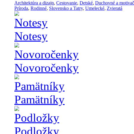
Architektúra a dizajn
,
Cestovanie
,
Detské
,
Duchovné a motiva
Príroda
,
Rodinné
,
Slovensko a Tatry
,
Umelecké
,
Zvieratá
Notesy
Novoročenky
Pamätníky
Podložky