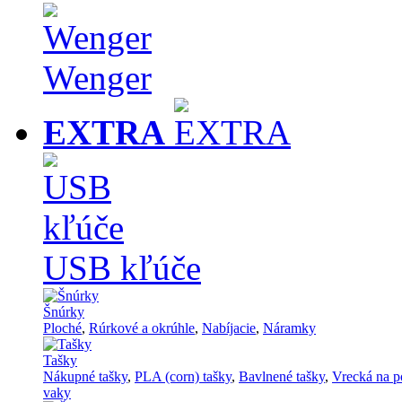
Wenger
EXTRA
USB kľúče
Šnúrky
Ploché
,
Rúrkové a okrúhle
,
Nabíjacie
,
Náramky
Tašky
Nákupné tašky
,
PLA (corn) tašky
,
Bavlnené tašky
,
Vrecká na p
vaky