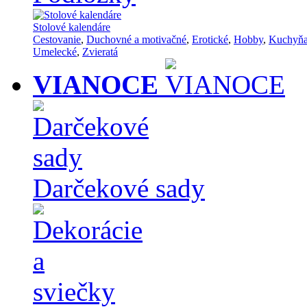
Stolové kalendáre
Cestovanie
,
Duchovné a motivačné
,
Erotické
,
Hobby
,
Kuchyň
Umelecké
,
Zvieratá
VIANOCE
Darčekové sady