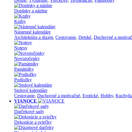
Denné
,
Týždenné
,
Vreckové
,
18-mesačné
,
Planbooky
Doplnky a náplne
Knihy
Nástenné kalendáre
Architektúra a dizajn
,
Cestovanie
,
Detské
,
Duchovné a motiva
Notesy
Novoročenky
Pamätníky
Podložky
Stolové kalendáre
Cestovanie
,
Duchovné a motivačné
,
Erotické
,
Hobby
,
Kuchyň
VIANOCE
Darčekové sady
Dekorácie a sviečky