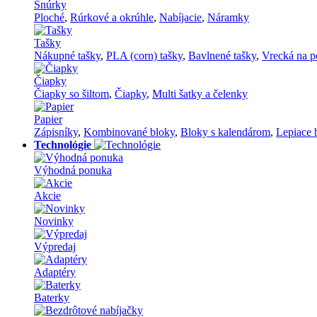
Šnúrky
Ploché
,
Rúrkové a okrúhle
,
Nabíjacie
,
Náramky
Tašky
Nákupné tašky
,
PLA (corn) tašky
,
Bavlnené tašky
,
Vrecká na p
Čiapky
Čiapky so šiltom
,
Čiapky
,
Multi šatky a čelenky
Papier
Zápisníky
,
Kombinované bloky
,
Bloky s kalendárom
,
Lepiace 
Technológie
Výhodná ponuka
Akcie
Novinky
Výpredaj
Adaptéry
Baterky