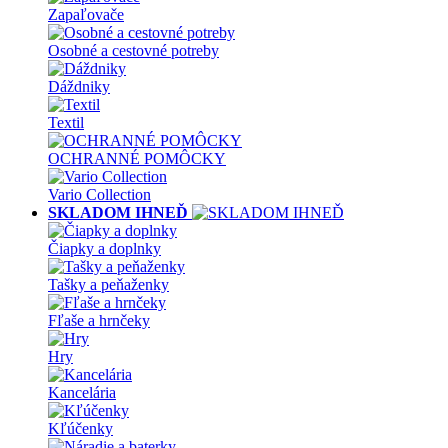
Zapaľovače
Osobné a cestovné potreby
Dáždniky
Textil
OCHRANNÉ POMÔCKY
Vario Collection
SKLADOM IHNEĎ
Čiapky a doplnky
Tašky a peňaženky
Fľaše a hrnčeky
Hry
Kancelária
Kľúčenky