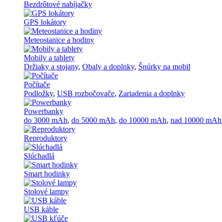
Bezdrôtové nabíjačky
GPS lokátory
Meteostanice a hodiny
Mobily a tablety
Držiaky a stojany
,
Obaly a doplnky
,
Šnúrky na mobil
Počítače
Podložky
,
USB rozbočovače
,
Zariadenia a doplnky
Powerbanky
do 3000 mAh
,
do 5000 mAh
,
do 10000 mAh
,
nad 10000 mAh
Reproduktory
Slúchadlá
Smart hodinky
Stolové lampy
USB káble