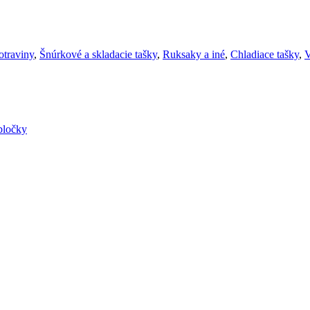
otraviny
,
Šnúrkové a skladacie tašky
,
Ruksaky a iné
,
Chladiace tašky
,
V
bločky