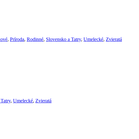
ové
,
Príroda
,
Rodinné
,
Slovensko a Tatry
,
Umelecké
,
Zvieratá
 Tatry
,
Umelecké
,
Zvieratá