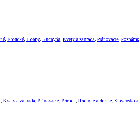
čné
,
Erotické
,
Hobby
,
Kuchyňa
,
Kvety a záhrada
,
Plánovacie
,
Poznámk
a
,
Kvety a záhrada
,
Plánovacie
,
Príroda
,
Rodinné a detské
,
Slovensko a