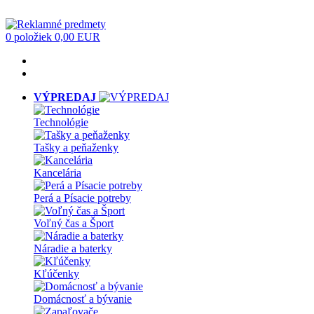
0 položiek
0,00 EUR
VÝPREDAJ
Technológie
Tašky a peňaženky
Kancelária
Perá a Písacie potreby
Voľný čas a Šport
Náradie a baterky
Kľúčenky
Domácnosť a bývanie