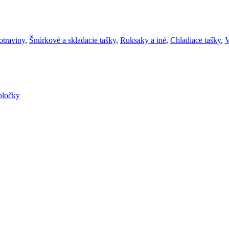
otraviny
,
Šnúrkové a skladacie tašky
,
Ruksaky a iné
,
Chladiace tašky
,
V
bločky