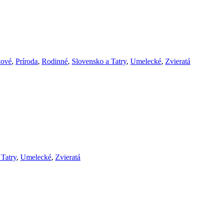
ové
,
Príroda
,
Rodinné
,
Slovensko a Tatry
,
Umelecké
,
Zvieratá
 Tatry
,
Umelecké
,
Zvieratá