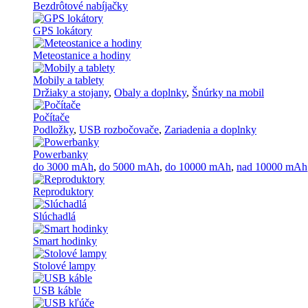
Bezdrôtové nabíjačky
GPS lokátory
Meteostanice a hodiny
Mobily a tablety
Držiaky a stojany
,
Obaly a doplnky
,
Šnúrky na mobil
Počítače
Podložky
,
USB rozbočovače
,
Zariadenia a doplnky
Powerbanky
do 3000 mAh
,
do 5000 mAh
,
do 10000 mAh
,
nad 10000 mAh
Reproduktory
Slúchadlá
Smart hodinky
Stolové lampy
USB káble