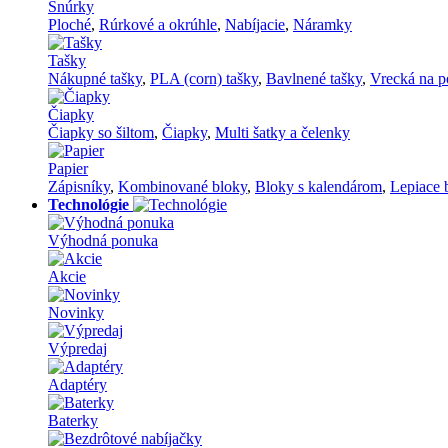
Šnúrky
Ploché
,
Rúrkové a okrúhle
,
Nabíjacie
,
Náramky
Tašky
Nákupné tašky
,
PLA (corn) tašky
,
Bavlnené tašky
,
Vrecká na p
Čiapky
Čiapky so šiltom
,
Čiapky
,
Multi šatky a čelenky
Papier
Zápisníky
,
Kombinované bloky
,
Bloky s kalendárom
,
Lepiace 
Technológie
Výhodná ponuka
Akcie
Novinky
Výpredaj
Adaptéry
Baterky