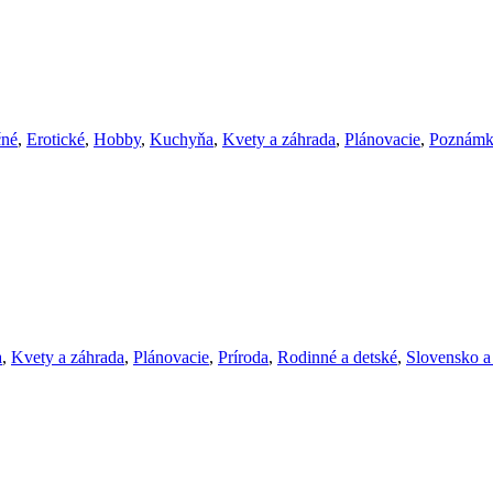
čné
,
Erotické
,
Hobby
,
Kuchyňa
,
Kvety a záhrada
,
Plánovacie
,
Poznámk
a
,
Kvety a záhrada
,
Plánovacie
,
Príroda
,
Rodinné a detské
,
Slovensko a