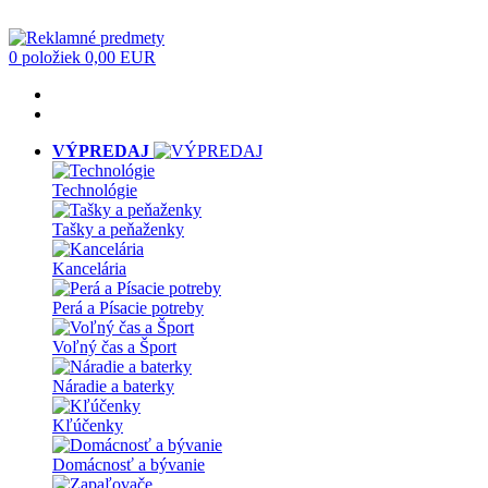
0 položiek
0,00 EUR
VÝPREDAJ
Technológie
Tašky a peňaženky
Kancelária
Perá a Písacie potreby
Voľný čas a Šport
Náradie a baterky
Kľúčenky
Domácnosť a bývanie