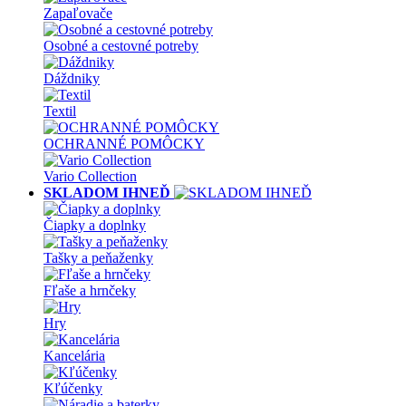
Zapaľovače
Osobné a cestovné potreby
Dáždniky
Textil
OCHRANNÉ POMÔCKY
Vario Collection
SKLADOM IHNEĎ
Čiapky a doplnky
Tašky a peňaženky
Fľaše a hrnčeky
Hry
Kancelária
Kľúčenky