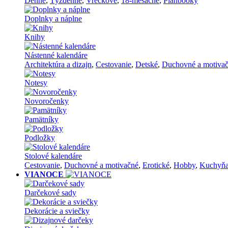
Denné
,
Týždenné
,
Vreckové
,
18-mesačné
,
Planbooky
Doplnky a náplne
Knihy
Nástenné kalendáre
Architektúra a dizajn
,
Cestovanie
,
Detské
,
Duchovné a motiva
Notesy
Novoročenky
Pamätníky
Podložky
Stolové kalendáre
Cestovanie
,
Duchovné a motivačné
,
Erotické
,
Hobby
,
Kuchyň
VIANOCE
Darčekové sady
Dekorácie a sviečky