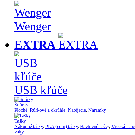
Wenger
EXTRA
USB kľúče
Šnúrky
Ploché
,
Rúrkové a okrúhle
,
Nabíjacie
,
Náramky
Tašky
Nákupné tašky
,
PLA (corn) tašky
,
Bavlnené tašky
,
Vrecká na p
vaky