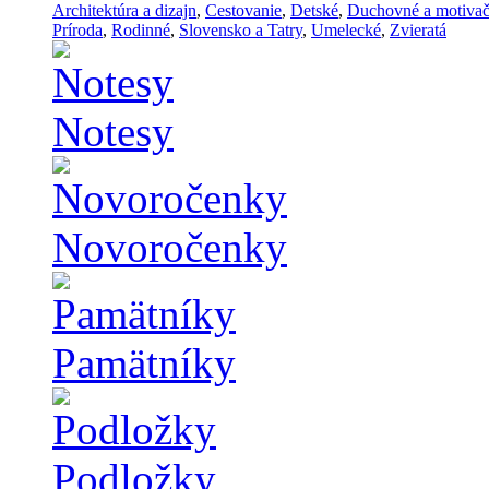
Architektúra a dizajn
,
Cestovanie
,
Detské
,
Duchovné a motiva
Príroda
,
Rodinné
,
Slovensko a Tatry
,
Umelecké
,
Zvieratá
Notesy
Novoročenky
Pamätníky
Podložky