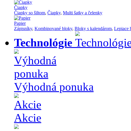
Čiapky
Čiapky so šiltom
,
Čiapky
,
Multi šatky a čelenky
Papier
Zápisníky
,
Kombinované bloky
,
Bloky s kalendárom
,
Lepiace 
Technológie
Výhodná ponuka
Akcie