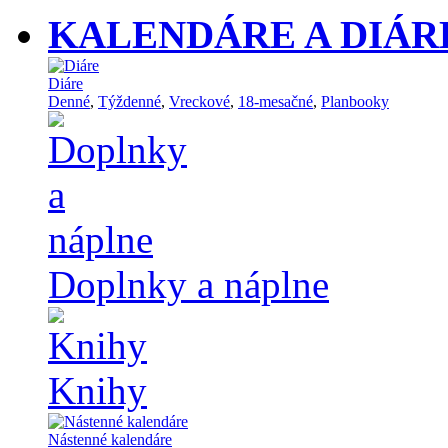
KALENDÁRE A DIÁR
Diáre
Denné
,
Týždenné
,
Vreckové
,
18-mesačné
,
Planbooky
Doplnky a náplne
Knihy
Nástenné kalendáre