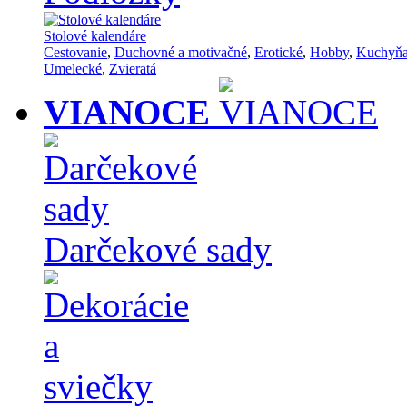
Stolové kalendáre
Cestovanie
,
Duchovné a motivačné
,
Erotické
,
Hobby
,
Kuchyň
Umelecké
,
Zvieratá
VIANOCE
Darčekové sady