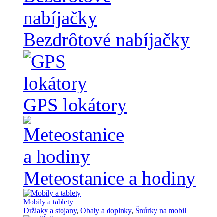
Bezdrôtové nabíjačky
GPS lokátory
Meteostanice a hodiny
Mobily a tablety
Držiaky a stojany
,
Obaly a doplnky
,
Šnúrky na mobil