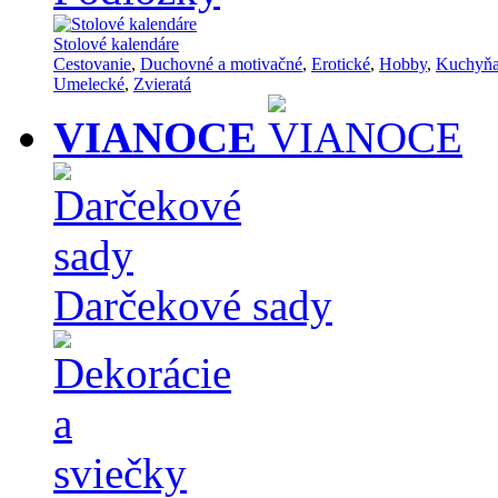
Stolové kalendáre
Cestovanie
,
Duchovné a motivačné
,
Erotické
,
Hobby
,
Kuchyň
Umelecké
,
Zvieratá
VIANOCE
Darčekové sady