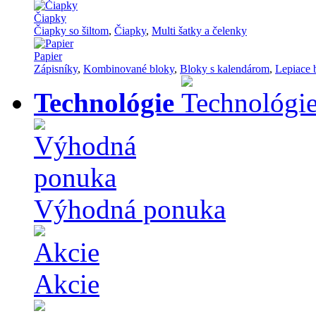
Čiapky
Čiapky so šiltom
,
Čiapky
,
Multi šatky a čelenky
Papier
Zápisníky
,
Kombinované bloky
,
Bloky s kalendárom
,
Lepiace 
Technológie
Výhodná ponuka
Akcie