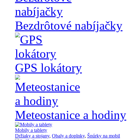
Bezdrôtové nabíjačky
GPS lokátory
Meteostanice a hodiny
Mobily a tablety
Držiaky a stojany
,
Obaly a doplnky
,
Šnúrky na mobil