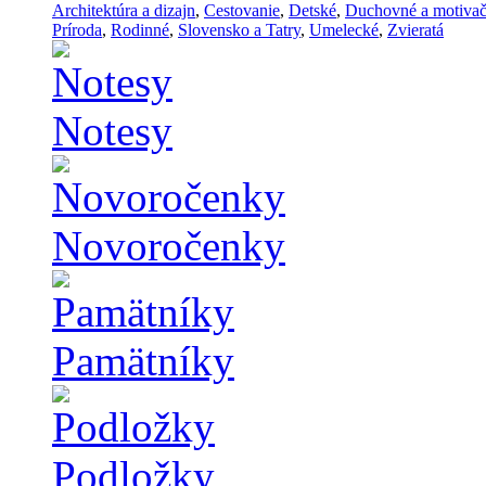
Architektúra a dizajn
,
Cestovanie
,
Detské
,
Duchovné a motiva
Príroda
,
Rodinné
,
Slovensko a Tatry
,
Umelecké
,
Zvieratá
Notesy
Novoročenky
Pamätníky
Podložky