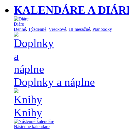
KALENDÁRE A DIÁR
Diáre
Denné
,
Týždenné
,
Vreckové
,
18-mesačné
,
Planbooky
Doplnky a náplne
Knihy
Nástenné kalendáre