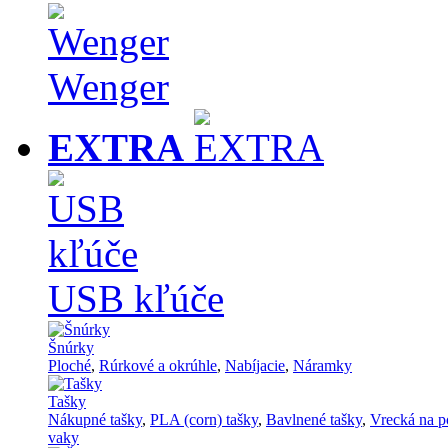
Wenger
EXTRA
USB kľúče
Šnúrky
Ploché
,
Rúrkové a okrúhle
,
Nabíjacie
,
Náramky
Tašky
Nákupné tašky
,
PLA (corn) tašky
,
Bavlnené tašky
,
Vrecká na p
vaky