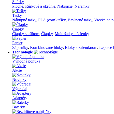
Šnúrky
Ploché
,
Rúrkové a okrúhle
,
Nabíjacie
,
Náramky
Tašky
Nákupné tašky
,
PLA (corn) tašky
,
Bavlnené tašky
,
Vrecká na p
Čiapky
Čiapky so šiltom
,
Čiapky
,
Multi šatky a čelenky
Papier
Zápisníky
,
Kombinované bloky
,
Bloky s kalendárom
,
Lepiace 
Technológie
Výhodná ponuka
Akcie
Novinky
Výpredaj
Adaptéry
Baterky