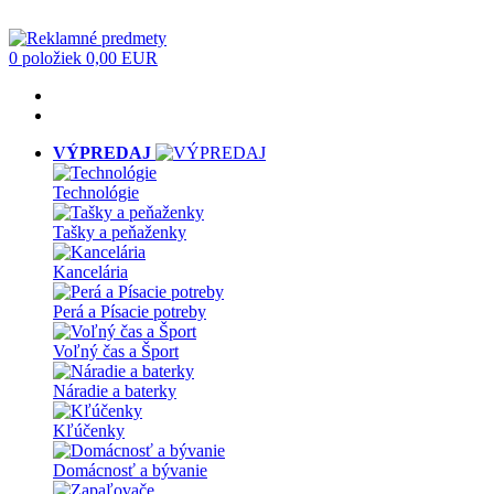
0 položiek
0,00 EUR
VÝPREDAJ
Technológie
Tašky a peňaženky
Kancelária
Perá a Písacie potreby
Voľný čas a Šport
Náradie a baterky
Kľúčenky
Domácnosť a bývanie