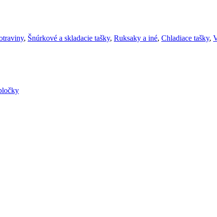
otraviny
,
Šnúrkové a skladacie tašky
,
Ruksaky a iné
,
Chladiace tašky
,
V
bločky