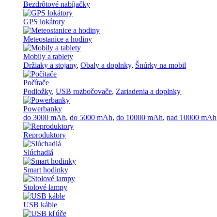
Bezdrôtové nabíjačky
GPS lokátory
Meteostanice a hodiny
Mobily a tablety
Držiaky a stojany
,
Obaly a doplnky
,
Šnúrky na mobil
Počítače
Podložky
,
USB rozbočovače
,
Zariadenia a doplnky
Powerbanky
do 3000 mAh
,
do 5000 mAh
,
do 10000 mAh
,
nad 10000 mAh
Reproduktory
Slúchadlá
Smart hodinky
Stolové lampy
USB káble