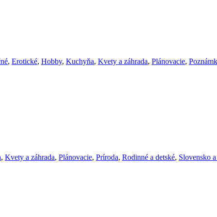
čné
,
Erotické
,
Hobby
,
Kuchyňa
,
Kvety a záhrada
,
Plánovacie
,
Poznámk
a
,
Kvety a záhrada
,
Plánovacie
,
Príroda
,
Rodinné a detské
,
Slovensko a