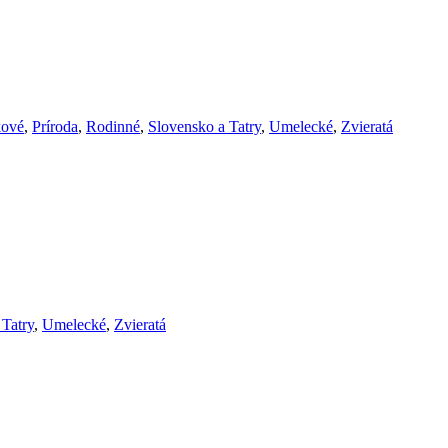
ové
,
Príroda
,
Rodinné
,
Slovensko a Tatry
,
Umelecké
,
Zvieratá
 Tatry
,
Umelecké
,
Zvieratá