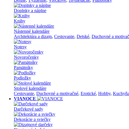
Denné
,
Týždenné
,
Vreckové
,
18-mesačné
,
Planbooky
Doplnky a náplne
Knihy
Nástenné kalendáre
Architektúra a dizajn
,
Cestovanie
,
Detské
,
Duchovné a motiva
Notesy
Novoročenky
Pamätníky
Podložky
Stolové kalendáre
Cestovanie
,
Duchovné a motivačné
,
Erotické
,
Hobby
,
Kuchyň
VIANOCE
Darčekové sady
Dekorácie a sviečky