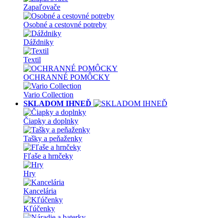
Zapaľovače
Osobné a cestovné potreby
Dáždniky
Textil
OCHRANNÉ POMÔCKY
Vario Collection
SKLADOM IHNEĎ
Čiapky a doplnky
Tašky a peňaženky
Fľaše a hrnčeky
Hry
Kancelária
Kľúčenky