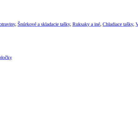
otraviny
,
Šnúrkové a skladacie tašky
,
Ruksaky a iné
,
Chladiace tašky
,
V
bločky