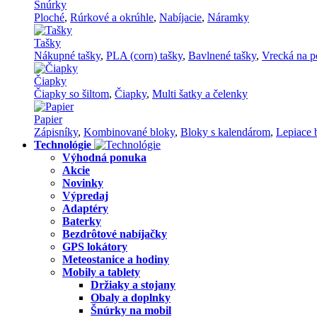
Šnúrky
Ploché
,
Rúrkové a okrúhle
,
Nabíjacie
,
Náramky
Tašky
Nákupné tašky
,
PLA (corn) tašky
,
Bavlnené tašky
,
Vrecká na p
Čiapky
Čiapky so šiltom
,
Čiapky
,
Multi šatky a čelenky
Papier
Zápisníky
,
Kombinované bloky
,
Bloky s kalendárom
,
Lepiace 
Technológie
Výhodná ponuka
Akcie
Novinky
Výpredaj
Adaptéry
Baterky
Bezdrôtové nabíjačky
GPS lokátory
Meteostanice a hodiny
Mobily a tablety
Držiaky a stojany
Obaly a doplnky
Šnúrky na mobil