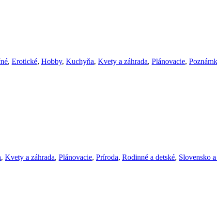
čné
,
Erotické
,
Hobby
,
Kuchyňa
,
Kvety a záhrada
,
Plánovacie
,
Poznámk
a
,
Kvety a záhrada
,
Plánovacie
,
Príroda
,
Rodinné a detské
,
Slovensko a