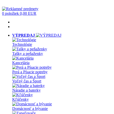
0 položiek
0,00 EUR
VÝPREDAJ
Technológie
Tašky a peňaženky
Kancelária
Perá a Písacie potreby
Voľný čas a Šport
Náradie a baterky
Kľúčenky
Domácnosť a bývanie