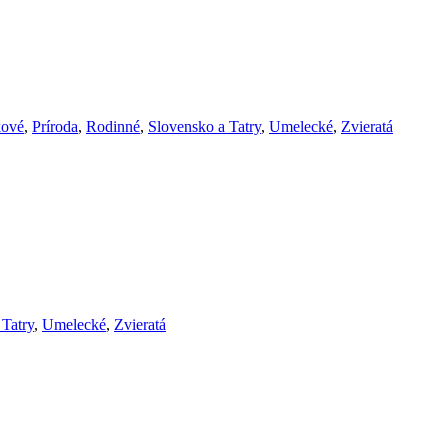
ové
,
Príroda
,
Rodinné
,
Slovensko a Tatry
,
Umelecké
,
Zvieratá
 Tatry
,
Umelecké
,
Zvieratá