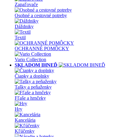
Zapaľovače
Osobné a cestovné potreby
Dáždniky
Textil
OCHRANNÉ POMÔCKY
Vario Collection
SKLADOM IHNEĎ
Čiapky a doplnky
Tašky a peňaženky
Fľaše a hrnčeky
Hry
Kancelária
Kľúčenky