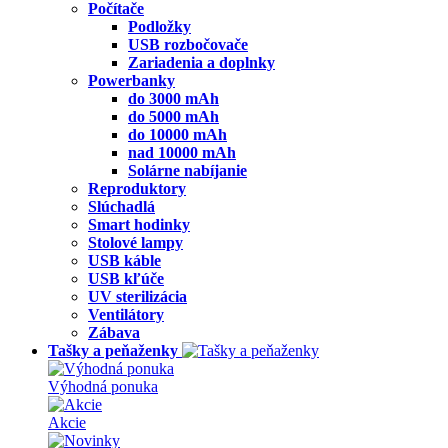
Počítače
Podložky
USB rozbočovače
Zariadenia a doplnky
Powerbanky
do 3000 mAh
do 5000 mAh
do 10000 mAh
nad 10000 mAh
Solárne nabíjanie
Reproduktory
Slúchadlá
Smart hodinky
Stolové lampy
USB káble
USB kľúče
UV sterilizácia
Ventilátory
Zábava
Tašky a peňaženky
Výhodná ponuka
Akcie