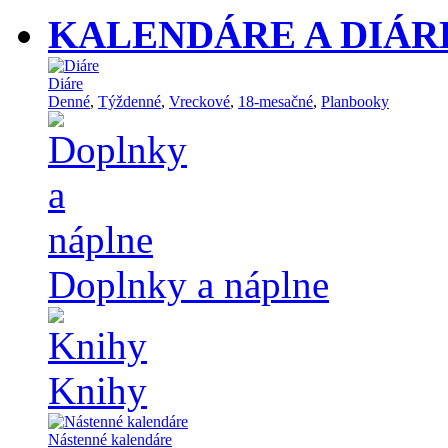
KALENDÁRE A DIÁR
Diáre
Denné
,
Týždenné
,
Vreckové
,
18-mesačné
,
Planbooky
Doplnky a náplne
Knihy
Nástenné kalendáre