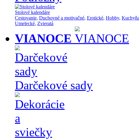
Stolové kalendáre
Cestovanie
,
Duchovné a motivačné
,
Erotické
,
Hobby
,
Kuchyň
Umelecké
,
Zvieratá
VIANOCE
Darčekové sady