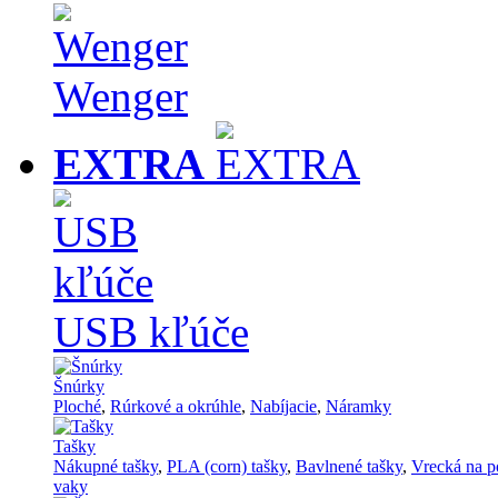
Wenger
EXTRA
USB kľúče
Šnúrky
Ploché
,
Rúrkové a okrúhle
,
Nabíjacie
,
Náramky
Tašky
Nákupné tašky
,
PLA (corn) tašky
,
Bavlnené tašky
,
Vrecká na p
vaky