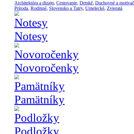
Architektúra a dizajn
,
Cestovanie
,
Detské
,
Duchovné a motiva
Príroda
,
Rodinné
,
Slovensko a Tatry
,
Umelecké
,
Zvieratá
Notesy
Novoročenky
Pamätníky
Podložky