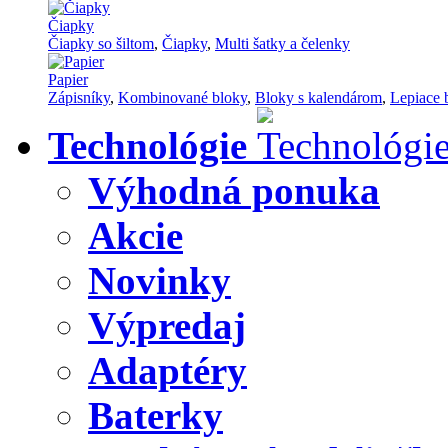
Čiapky
Čiapky so šiltom
,
Čiapky
,
Multi šatky a čelenky
Papier
Zápisníky
,
Kombinované bloky
,
Bloky s kalendárom
,
Lepiace 
Technológie
Výhodná ponuka
Akcie
Novinky
Výpredaj
Adaptéry
Baterky