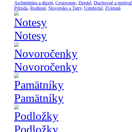
Architektúra a dizajn
,
Cestovanie
,
Detské
,
Duchovné a motiva
Príroda
,
Rodinné
,
Slovensko a Tatry
,
Umelecké
,
Zvieratá
Notesy
Novoročenky
Pamätníky
Podložky