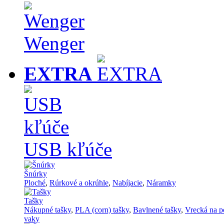
Wenger
EXTRA
USB kľúče
Šnúrky
Ploché
,
Rúrkové a okrúhle
,
Nabíjacie
,
Náramky
Tašky
Nákupné tašky
,
PLA (corn) tašky
,
Bavlnené tašky
,
Vrecká na p
vaky