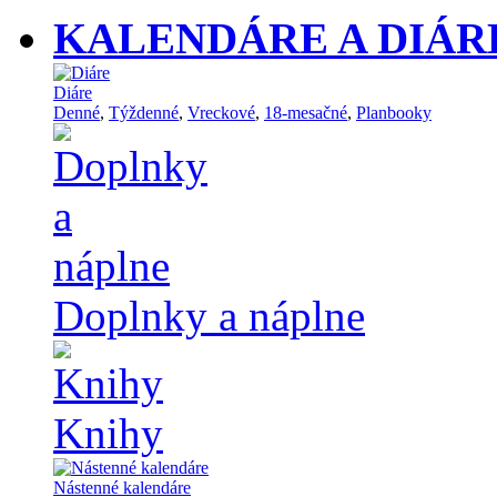
KALENDÁRE A DIÁR
Diáre
Denné
,
Týždenné
,
Vreckové
,
18-mesačné
,
Planbooky
Doplnky a náplne
Knihy
Nástenné kalendáre