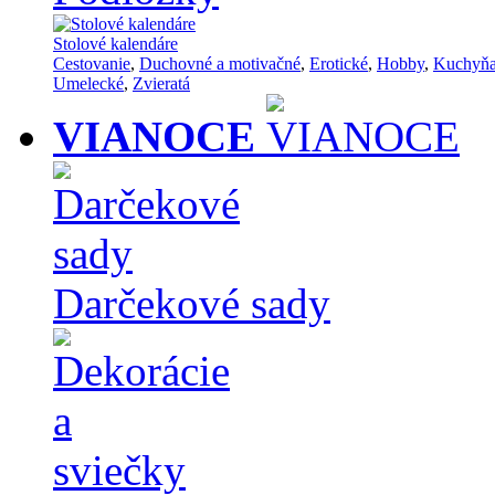
Stolové kalendáre
Cestovanie
,
Duchovné a motivačné
,
Erotické
,
Hobby
,
Kuchyň
Umelecké
,
Zvieratá
VIANOCE
Darčekové sady