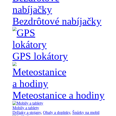
Bezdrôtové nabíjačky
GPS lokátory
Meteostanice a hodiny
Mobily a tablety
Držiaky a stojany
,
Obaly a doplnky
,
Šnúrky na mobil