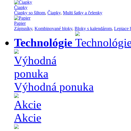
Čiapky
Čiapky so šiltom
,
Čiapky
,
Multi šatky a čelenky
Papier
Zápisníky
,
Kombinované bloky
,
Bloky s kalendárom
,
Lepiace 
Technológie
Výhodná ponuka
Akcie