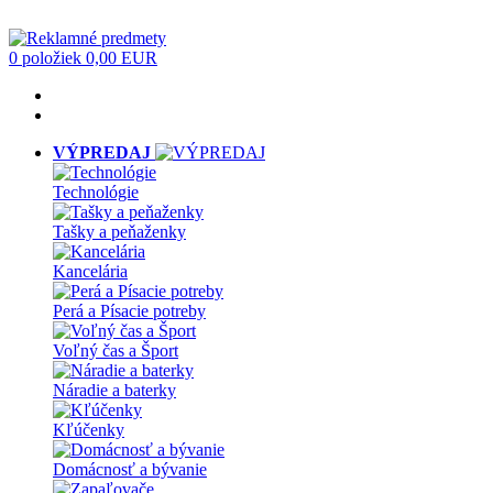
0 položiek
0,00 EUR
VÝPREDAJ
Technológie
Tašky a peňaženky
Kancelária
Perá a Písacie potreby
Voľný čas a Šport
Náradie a baterky
Kľúčenky
Domácnosť a bývanie