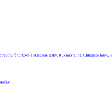
otraviny
,
Šnúrkové a skladacie tašky
,
Ruksaky a iné
,
Chladiace tašky
,
V
bločky