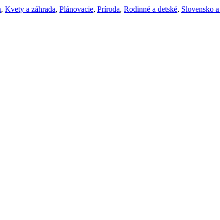
a
,
Kvety a záhrada
,
Plánovacie
,
Príroda
,
Rodinné a detské
,
Slovensko a