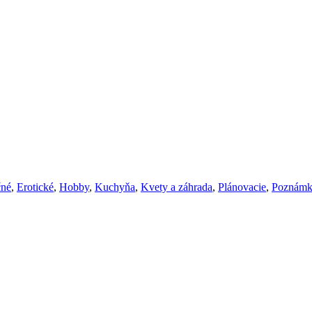
čné
,
Erotické
,
Hobby
,
Kuchyňa
,
Kvety a záhrada
,
Plánovacie
,
Poznámk