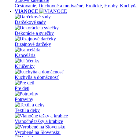
Stolové kalendáre
Cestovanie
,
Duchovné a motivačné
,
Erotické
,
Hobby
,
Kuchyň
VIANOCE
Darčekové sady
Dekorácie a sviečky
Dizajnové darčeky
Kancelária
Kľúčenky
Kuchyňa a domácnosť
Pre deti
Potraviny
Textil a deky
Vianočné tašky a krabice
Vyrobené na Slovensku