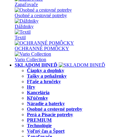
Zapaľovače
Osobné a cestovné potreby
Dáždniky
Textil
OCHRANNÉ POMÔCKY
Vario Collection
SKLADOM IHNEĎ
Čiapky a doplnky
Tašky a peňaženky
Fľaše a hrnčeky
Hry
Kancelária
Kľúčenky
Náradie a baterky
Osobné a cestovné potreby
Perá a Písacie potreby
PREMIUM
Technológie
Voľný čas a Šport
Zapaľovače