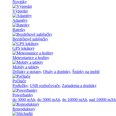
Novinky
Výpredaj
Adaptéry
Baterky
Bezdrôtové nabíjačky
GPS lokátory
Meteostanice a hodiny
Mobily a tablety
Držiaky a stojany
,
Obaly a doplnky
,
Šnúrky na mobil
Počítače
Podložky
,
USB rozbočovače
,
Zariadenia a doplnky
Powerbanky
do 3000 mAh
,
do 5000 mAh
,
do 10000 mAh
,
nad 10000 mAh
Reproduktory