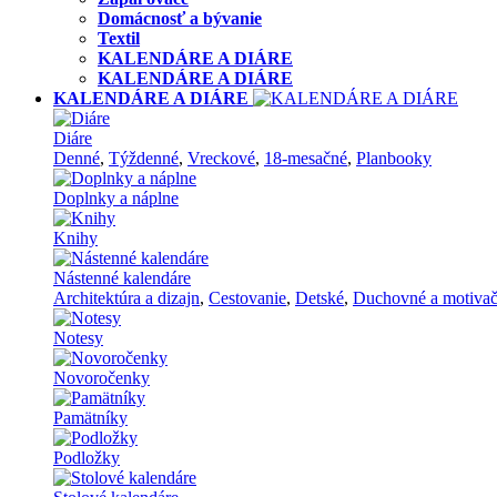
Domácnosť a bývanie
Textil
KALENDÁRE A DIÁRE
KALENDÁRE A DIÁRE
KALENDÁRE A DIÁRE
Diáre
Denné
,
Týždenné
,
Vreckové
,
18-mesačné
,
Planbooky
Doplnky a náplne
Knihy
Nástenné kalendáre
Architektúra a dizajn
,
Cestovanie
,
Detské
,
Duchovné a motiva
Notesy
Novoročenky
Pamätníky
Podložky