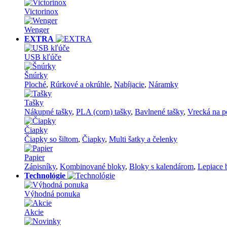
Victorinox
Wenger
EXTRA
USB kľúče
Šnúrky
Ploché
,
Rúrkové a okrúhle
,
Nabíjacie
,
Náramky
Tašky
Nákupné tašky
,
PLA (corn) tašky
,
Bavlnené tašky
,
Vrecká na p
Čiapky
Čiapky so šiltom
,
Čiapky
,
Multi šatky a čelenky
Papier
Zápisníky
,
Kombinované bloky
,
Bloky s kalendárom
,
Lepiace 
Technológie
Výhodná ponuka
Akcie