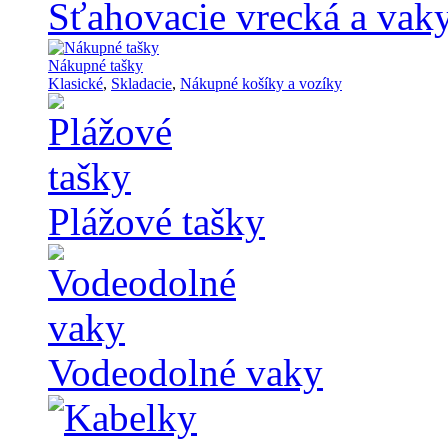
Sťahovacie vrecká a vak
Nákupné tašky
Klasické
,
Skladacie
,
Nákupné košíky a vozíky
Plážové tašky
Vodeodolné vaky