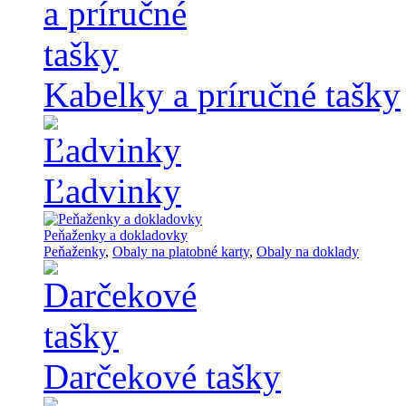
Kabelky a príručné tašky
Ľadvinky
Peňaženky a dokladovky
Peňaženky
,
Obaly na platobné karty
,
Obaly na doklady
Darčekové tašky