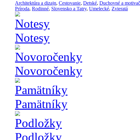
Architektúra a dizajn
,
Cestovanie
,
Detské
,
Duchovné a motiva
Príroda
,
Rodinné
,
Slovensko a Tatry
,
Umelecké
,
Zvieratá
Notesy
Novoročenky
Pamätníky
Podložky