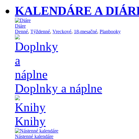
KALENDÁRE A DIÁR
Diáre
Denné
,
Týždenné
,
Vreckové
,
18-mesačné
,
Planbooky
Doplnky a náplne
Knihy
Nástenné kalendáre