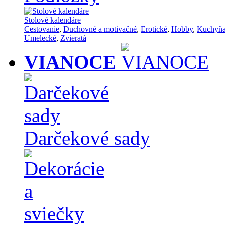
Stolové kalendáre
Cestovanie
,
Duchovné a motivačné
,
Erotické
,
Hobby
,
Kuchyň
Umelecké
,
Zvieratá
VIANOCE
Darčekové sady