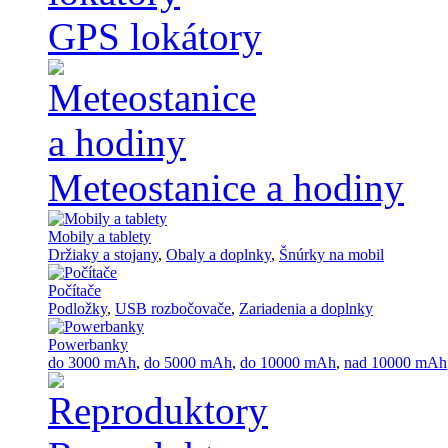
GPS lokátory
Meteostanice a hodiny
Mobily a tablety
Držiaky a stojany
,
Obaly a doplnky
,
Šnúrky na mobil
Počítače
Podložky
,
USB rozbočovače
,
Zariadenia a doplnky
Powerbanky
do 3000 mAh
,
do 5000 mAh
,
do 10000 mAh
,
nad 10000 mAh