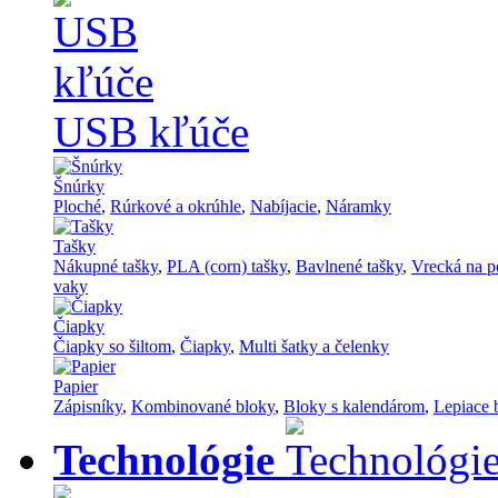
USB kľúče
Šnúrky
Ploché
,
Rúrkové a okrúhle
,
Nabíjacie
,
Náramky
Tašky
Nákupné tašky
,
PLA (corn) tašky
,
Bavlnené tašky
,
Vrecká na p
vaky
Čiapky
Čiapky so šiltom
,
Čiapky
,
Multi šatky a čelenky
Papier
Zápisníky
,
Kombinované bloky
,
Bloky s kalendárom
,
Lepiace 
Technológie