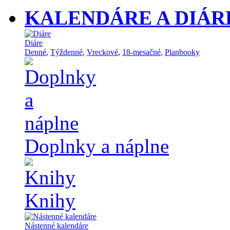
KALENDÁRE A DIÁR
Diáre
Denné
,
Týždenné
,
Vreckové
,
18-mesačné
,
Planbooky
Doplnky a náplne
Knihy
Nástenné kalendáre