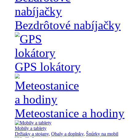
Bezdrôtové nabíjačky
GPS lokátory
Meteostanice a hodiny
Mobily a tablety
Držiaky a stojany
,
Obaly a doplnky
,
Šnúrky na mobil