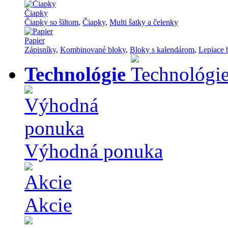
Čiapky
Čiapky so šiltom
,
Čiapky
,
Multi šatky a čelenky
Papier
Zápisníky
,
Kombinované bloky
,
Bloky s kalendárom
,
Lepiace 
Technológie
Výhodná ponuka
Akcie