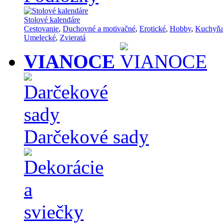
Stolové kalendáre
Cestovanie
,
Duchovné a motivačné
,
Erotické
,
Hobby
,
Kuchyň
Umelecké
,
Zvieratá
VIANOCE
Darčekové sady