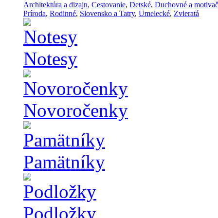
Architektúra a dizajn
,
Cestovanie
,
Detské
,
Duchovné a motiva
Príroda
,
Rodinné
,
Slovensko a Tatry
,
Umelecké
,
Zvieratá
Notesy
Novoročenky
Pamätníky
Podložky