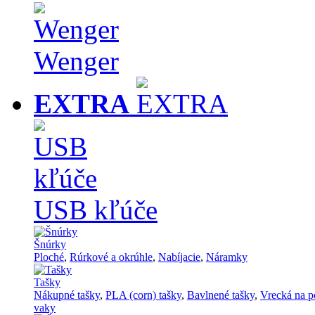
Wenger
EXTRA
USB kľúče
Šnúrky
Ploché
,
Rúrkové a okrúhle
,
Nabíjacie
,
Náramky
Tašky
Nákupné tašky
,
PLA (corn) tašky
,
Bavlnené tašky
,
Vrecká na p
vaky