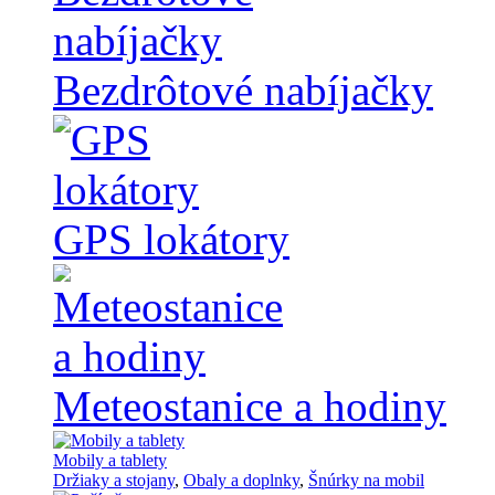
Bezdrôtové nabíjačky
GPS lokátory
Meteostanice a hodiny
Mobily a tablety
Držiaky a stojany
,
Obaly a doplnky
,
Šnúrky na mobil