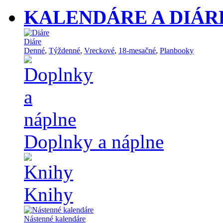
KALENDÁRE A DIÁR
Diáre
Denné
,
Týždenné
,
Vreckové
,
18-mesačné
,
Planbooky
Doplnky a náplne
Knihy
Nástenné kalendáre