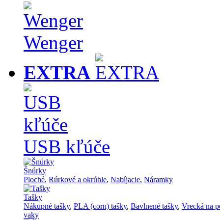
Wenger
EXTRA
USB kľúče
Šnúrky
Ploché
,
Rúrkové a okrúhle
,
Nabíjacie
,
Náramky
Tašky
Nákupné tašky
,
PLA (corn) tašky
,
Bavlnené tašky
,
Vrecká na p
vaky