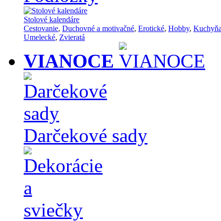
Stolové kalendáre
Cestovanie
,
Duchovné a motivačné
,
Erotické
,
Hobby
,
Kuchyň
Umelecké
,
Zvieratá
VIANOCE
Darčekové sady