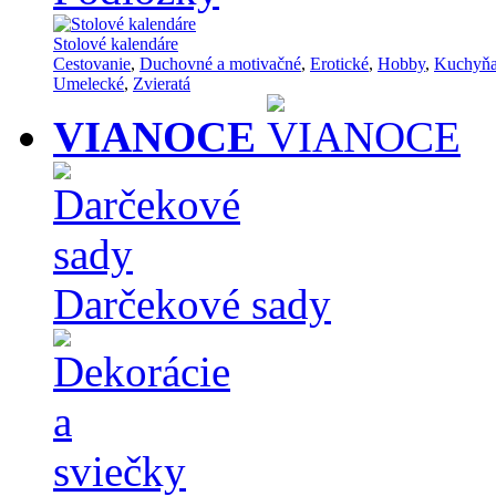
Stolové kalendáre
Cestovanie
,
Duchovné a motivačné
,
Erotické
,
Hobby
,
Kuchyň
Umelecké
,
Zvieratá
VIANOCE
Darčekové sady