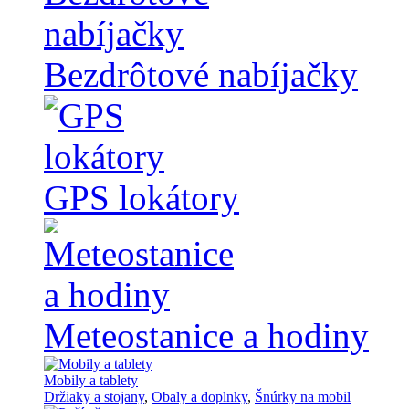
Bezdrôtové nabíjačky
GPS lokátory
Meteostanice a hodiny
Mobily a tablety
Držiaky a stojany
,
Obaly a doplnky
,
Šnúrky na mobil