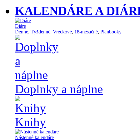
KALENDÁRE A DIÁR
Diáre
Denné
,
Týždenné
,
Vreckové
,
18-mesačné
,
Planbooky
Doplnky a náplne
Knihy
Nástenné kalendáre