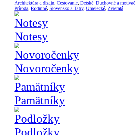
Architektúra a dizajn
,
Cestovanie
,
Detské
,
Duchovné a motiva
Príroda
,
Rodinné
,
Slovensko a Tatry
,
Umelecké
,
Zvieratá
Notesy
Novoročenky
Pamätníky
Podložky