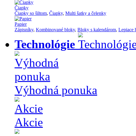
Čiapky
Čiapky so šiltom
,
Čiapky
,
Multi šatky a čelenky
Papier
Zápisníky
,
Kombinované bloky
,
Bloky s kalendárom
,
Lepiace 
Technológie
Výhodná ponuka
Akcie