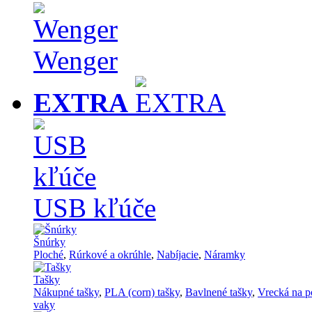
Wenger
EXTRA
USB kľúče
Šnúrky
Ploché
,
Rúrkové a okrúhle
,
Nabíjacie
,
Náramky
Tašky
Nákupné tašky
,
PLA (corn) tašky
,
Bavlnené tašky
,
Vrecká na p
vaky