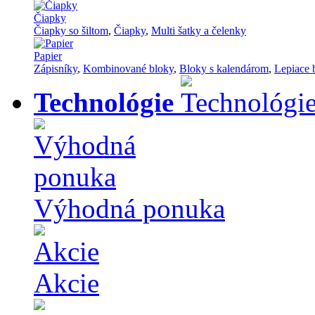
Čiapky
Čiapky so šiltom
,
Čiapky
,
Multi šatky a čelenky
Papier
Zápisníky
,
Kombinované bloky
,
Bloky s kalendárom
,
Lepiace 
Technológie
Výhodná ponuka
Akcie