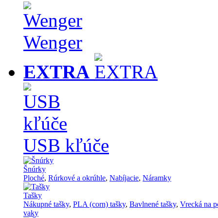
Wenger
EXTRA
USB kľúče
Šnúrky
Ploché
,
Rúrkové a okrúhle
,
Nabíjacie
,
Náramky
Tašky
Nákupné tašky
,
PLA (corn) tašky
,
Bavlnené tašky
,
Vrecká na p
vaky