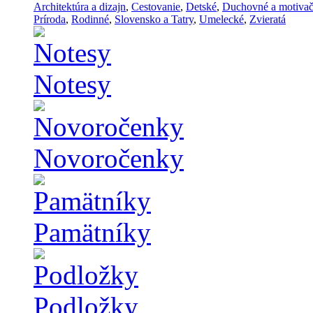
Architektúra a dizajn
,
Cestovanie
,
Detské
,
Duchovné a motiva
Príroda
,
Rodinné
,
Slovensko a Tatry
,
Umelecké
,
Zvieratá
Notesy
Novoročenky
Pamätníky
Podložky