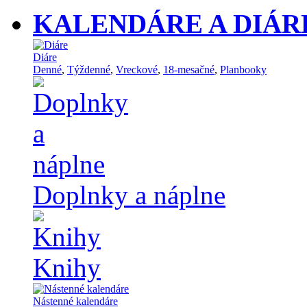
KALENDÁRE A DIÁR
Diáre
Denné
,
Týždenné
,
Vreckové
,
18-mesačné
,
Planbooky
Doplnky a náplne
Knihy
Nástenné kalendáre