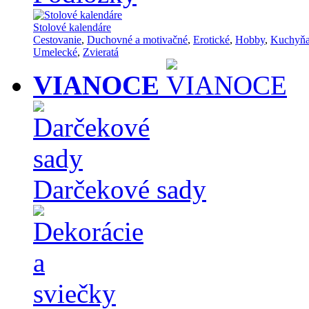
Stolové kalendáre
Cestovanie
,
Duchovné a motivačné
,
Erotické
,
Hobby
,
Kuchyň
Umelecké
,
Zvieratá
VIANOCE
Darčekové sady