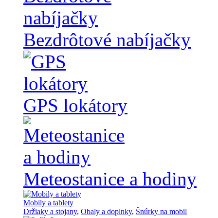
Bezdrôtové nabíjačky
GPS lokátory
Meteostanice a hodiny
Mobily a tablety
Držiaky a stojany
,
Obaly a doplnky
,
Šnúrky na mobil