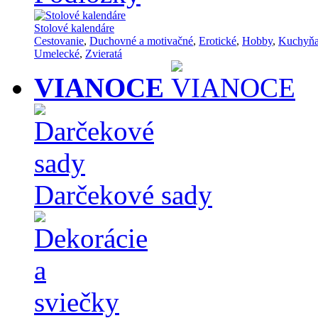
Stolové kalendáre
Cestovanie
,
Duchovné a motivačné
,
Erotické
,
Hobby
,
Kuchyň
Umelecké
,
Zvieratá
VIANOCE
Darčekové sady