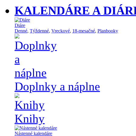
KALENDÁRE A DIÁR
Diáre
Denné
,
Týždenné
,
Vreckové
,
18-mesačné
,
Planbooky
Doplnky a náplne
Knihy
Nástenné kalendáre