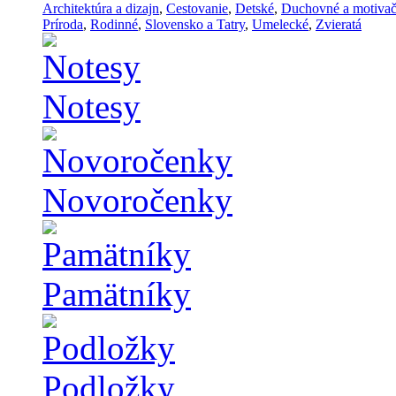
Architektúra a dizajn
,
Cestovanie
,
Detské
,
Duchovné a motiva
Príroda
,
Rodinné
,
Slovensko a Tatry
,
Umelecké
,
Zvieratá
Notesy
Novoročenky
Pamätníky
Podložky