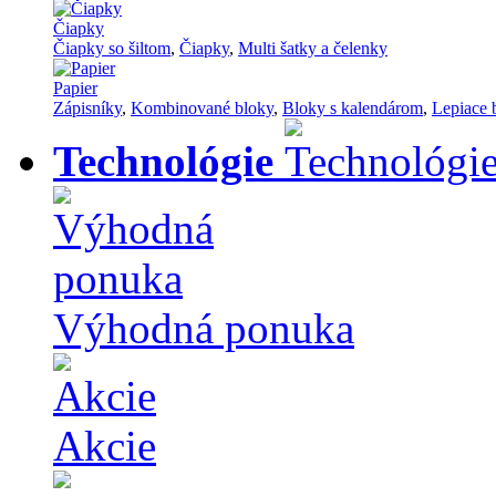
Čiapky
Čiapky so šiltom
,
Čiapky
,
Multi šatky a čelenky
Papier
Zápisníky
,
Kombinované bloky
,
Bloky s kalendárom
,
Lepiace 
Technológie
Výhodná ponuka
Akcie