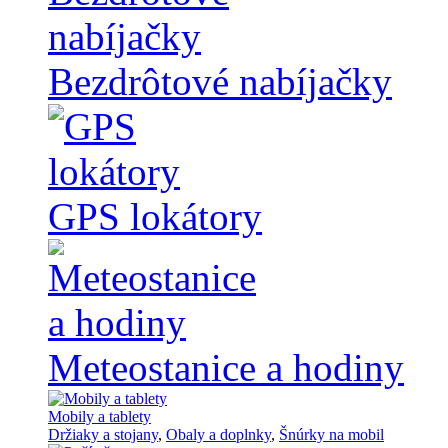
Bezdrôtové nabíjačky
GPS lokátory
Meteostanice a hodiny
Mobily a tablety
Držiaky a stojany
,
Obaly a doplnky
,
Šnúrky na mobil