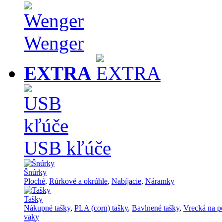
Wenger
EXTRA
USB kľúče
Šnúrky
Ploché
,
Rúrkové a okrúhle
,
Nabíjacie
,
Náramky
Tašky
Nákupné tašky
,
PLA (corn) tašky
,
Bavlnené tašky
,
Vrecká na p
vaky