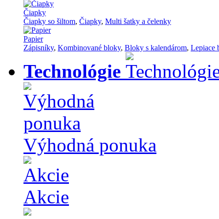
Čiapky
Čiapky so šiltom
,
Čiapky
,
Multi šatky a čelenky
Papier
Zápisníky
,
Kombinované bloky
,
Bloky s kalendárom
,
Lepiace 
Technológie
Výhodná ponuka
Akcie