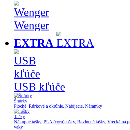
Wenger
EXTRA
USB kľúče
Šnúrky
Ploché
,
Rúrkové a okrúhle
,
Nabíjacie
,
Náramky
Tašky
Nákupné tašky
,
PLA (corn) tašky
,
Bavlnené tašky
,
Vrecká na p
vaky