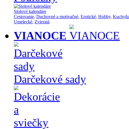
Stolové kalendáre
Cestovanie
,
Duchovné a motivačné
,
Erotické
,
Hobby
,
Kuchyň
Umelecké
,
Zvieratá
VIANOCE
Darčekové sady