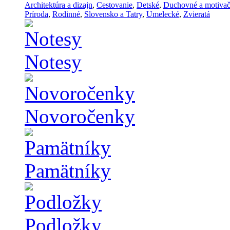
Architektúra a dizajn
,
Cestovanie
,
Detské
,
Duchovné a motiva
Príroda
,
Rodinné
,
Slovensko a Tatry
,
Umelecké
,
Zvieratá
Notesy
Novoročenky
Pamätníky
Podložky