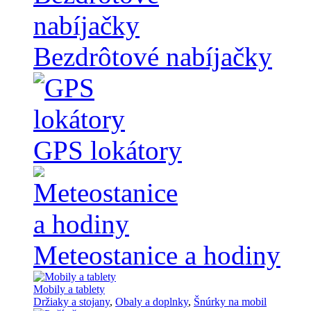
Bezdrôtové nabíjačky
GPS lokátory
Meteostanice a hodiny
Mobily a tablety
Držiaky a stojany
,
Obaly a doplnky
,
Šnúrky na mobil