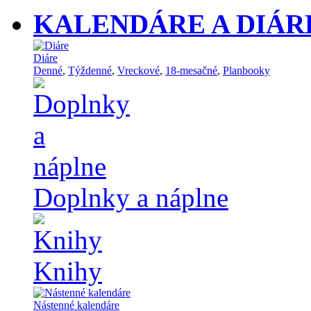
KALENDÁRE A DIÁR
Diáre
Denné
,
Týždenné
,
Vreckové
,
18-mesačné
,
Planbooky
Doplnky a náplne
Knihy
Nástenné kalendáre