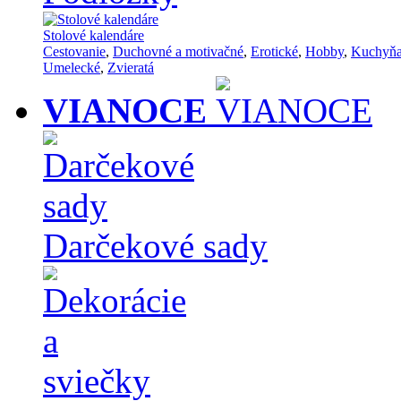
Stolové kalendáre
Cestovanie
,
Duchovné a motivačné
,
Erotické
,
Hobby
,
Kuchyň
Umelecké
,
Zvieratá
VIANOCE
Darčekové sady