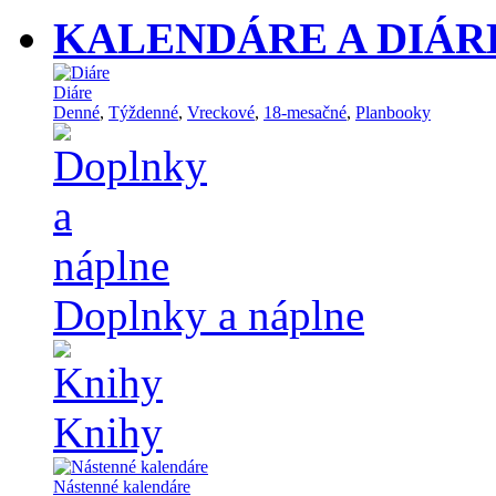
KALENDÁRE A DIÁR
Diáre
Denné
,
Týždenné
,
Vreckové
,
18-mesačné
,
Planbooky
Doplnky a náplne
Knihy
Nástenné kalendáre