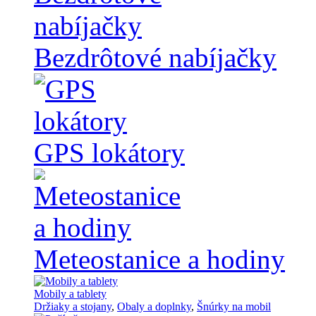
Bezdrôtové nabíjačky
GPS lokátory
Meteostanice a hodiny
Mobily a tablety
Držiaky a stojany
,
Obaly a doplnky
,
Šnúrky na mobil