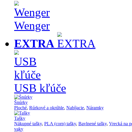
Wenger
EXTRA
USB kľúče
Šnúrky
Ploché
,
Rúrkové a okrúhle
,
Nabíjacie
,
Náramky
Tašky
Nákupné tašky
,
PLA (corn) tašky
,
Bavlnené tašky
,
Vrecká na p
vaky