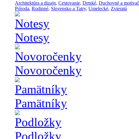
Architektúra a dizajn
,
Cestovanie
,
Detské
,
Duchovné a motiva
Príroda
,
Rodinné
,
Slovensko a Tatry
,
Umelecké
,
Zvieratá
Notesy
Novoročenky
Pamätníky
Podložky