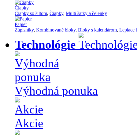
Čiapky
Čiapky so šiltom
,
Čiapky
,
Multi šatky a čelenky
Papier
Zápisníky
,
Kombinované bloky
,
Bloky s kalendárom
,
Lepiace 
Technológie
Výhodná ponuka
Akcie