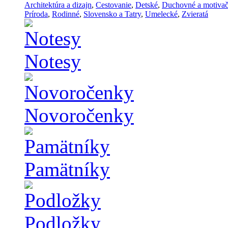
Architektúra a dizajn
,
Cestovanie
,
Detské
,
Duchovné a motiva
Príroda
,
Rodinné
,
Slovensko a Tatry
,
Umelecké
,
Zvieratá
Notesy
Novoročenky
Pamätníky
Podložky