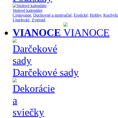
Stolové kalendáre
Cestovanie
,
Duchovné a motivačné
,
Erotické
,
Hobby
,
Kuchyň
Umelecké
,
Zvieratá
VIANOCE
Darčekové sady