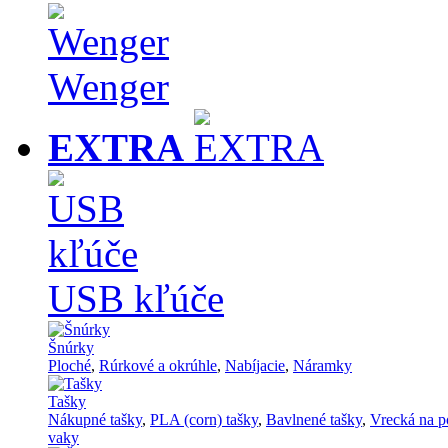
Wenger
EXTRA
USB kľúče
Šnúrky
Ploché
,
Rúrkové a okrúhle
,
Nabíjacie
,
Náramky
Tašky
Nákupné tašky
,
PLA (corn) tašky
,
Bavlnené tašky
,
Vrecká na p
vaky