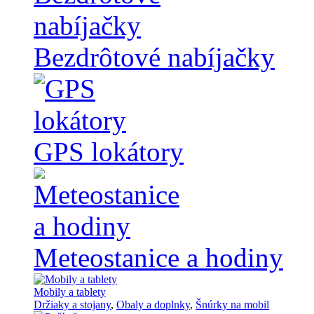
Bezdrôtové nabíjačky
GPS lokátory
Meteostanice a hodiny
Mobily a tablety
Držiaky a stojany
,
Obaly a doplnky
,
Šnúrky na mobil