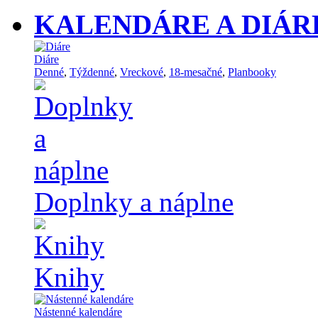
KALENDÁRE A DIÁR
Diáre
Denné
,
Týždenné
,
Vreckové
,
18-mesačné
,
Planbooky
Doplnky a náplne
Knihy
Nástenné kalendáre