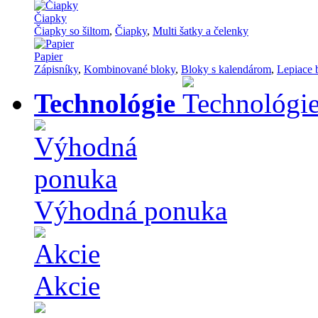
Čiapky
Čiapky so šiltom
,
Čiapky
,
Multi šatky a čelenky
Papier
Zápisníky
,
Kombinované bloky
,
Bloky s kalendárom
,
Lepiace 
Technológie
Výhodná ponuka
Akcie