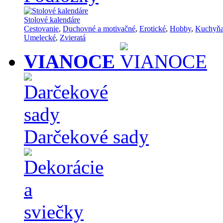
Stolové kalendáre
Cestovanie
,
Duchovné a motivačné
,
Erotické
,
Hobby
,
Kuchyň
Umelecké
,
Zvieratá
VIANOCE
Darčekové sady