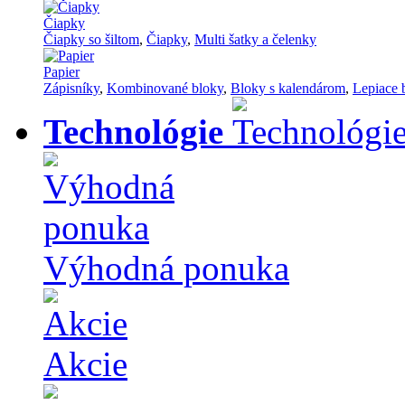
Čiapky
Čiapky so šiltom
,
Čiapky
,
Multi šatky a čelenky
Papier
Zápisníky
,
Kombinované bloky
,
Bloky s kalendárom
,
Lepiace 
Technológie
Výhodná ponuka
Akcie