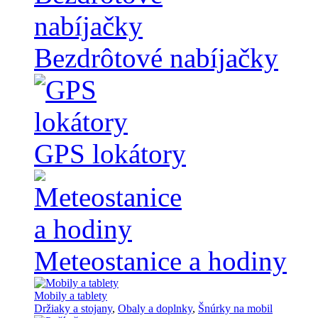
Bezdrôtové nabíjačky
GPS lokátory
Meteostanice a hodiny
Mobily a tablety
Držiaky a stojany
,
Obaly a doplnky
,
Šnúrky na mobil