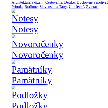
Architektúra a dizajn
,
Cestovanie
,
Detské
,
Duchovné a motiva
Príroda
,
Rodinné
,
Slovensko a Tatry
,
Umelecké
,
Zvieratá
Notesy
Novoročenky
Pamätníky
Podložky