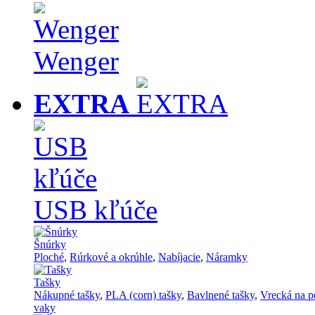
Wenger
EXTRA
USB kľúče
Šnúrky
Ploché
,
Rúrkové a okrúhle
,
Nabíjacie
,
Náramky
Tašky
Nákupné tašky
,
PLA (corn) tašky
,
Bavlnené tašky
,
Vrecká na p
vaky