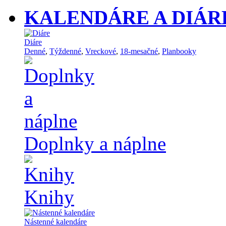
KALENDÁRE A DIÁR
Diáre
Denné
,
Týždenné
,
Vreckové
,
18-mesačné
,
Planbooky
Doplnky a náplne
Knihy
Nástenné kalendáre