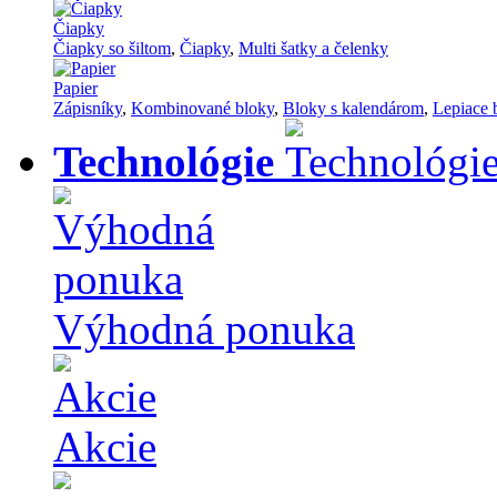
Čiapky
Čiapky so šiltom
,
Čiapky
,
Multi šatky a čelenky
Papier
Zápisníky
,
Kombinované bloky
,
Bloky s kalendárom
,
Lepiace 
Technológie
Výhodná ponuka
Akcie