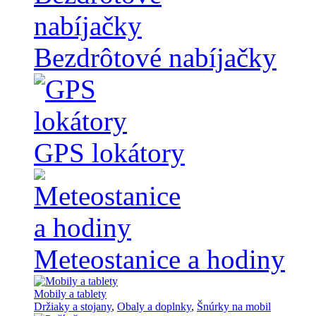
Bezdrôtové nabíjačky
GPS lokátory
Meteostanice a hodiny
Mobily a tablety
Držiaky a stojany
,
Obaly a doplnky
,
Šnúrky na mobil