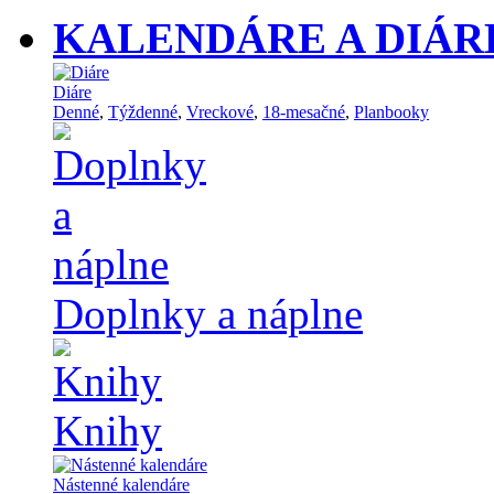
KALENDÁRE A DIÁR
Diáre
Denné
,
Týždenné
,
Vreckové
,
18-mesačné
,
Planbooky
Doplnky a náplne
Knihy
Nástenné kalendáre