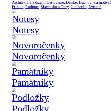
Architektúra a dizajn
,
Cestovanie
,
Detské
,
Duchovné a motiva
Príroda
,
Rodinné
,
Slovensko a Tatry
,
Umelecké
,
Zvieratá
Notesy
Novoročenky
Pamätníky
Podložky