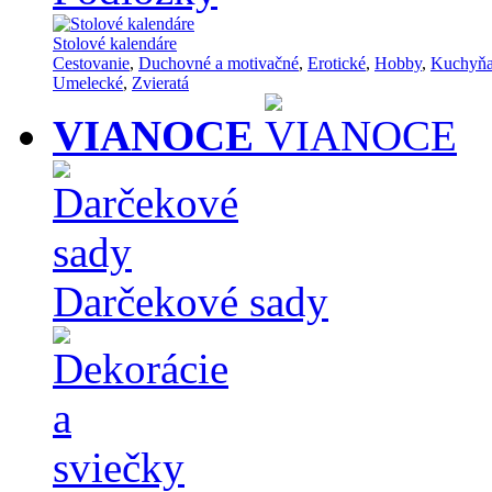
Stolové kalendáre
Cestovanie
,
Duchovné a motivačné
,
Erotické
,
Hobby
,
Kuchyň
Umelecké
,
Zvieratá
VIANOCE
Darčekové sady