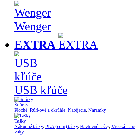
Wenger
EXTRA
USB kľúče
Šnúrky
Ploché
,
Rúrkové a okrúhle
,
Nabíjacie
,
Náramky
Tašky
Nákupné tašky
,
PLA (corn) tašky
,
Bavlnené tašky
,
Vrecká na p
vaky