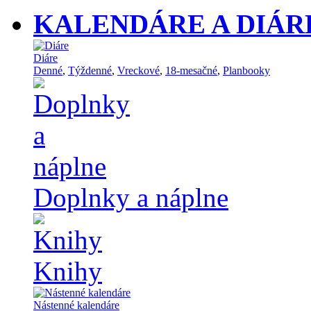
KALENDÁRE A DIÁR
Diáre
Denné
,
Týždenné
,
Vreckové
,
18-mesačné
,
Planbooky
Doplnky a náplne
Knihy
Nástenné kalendáre