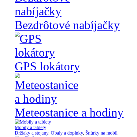
Bezdrôtové nabíjačky
GPS lokátory
Meteostanice a hodiny
Mobily a tablety
Držiaky a stojany
,
Obaly a doplnky
,
Šnúrky na mobil