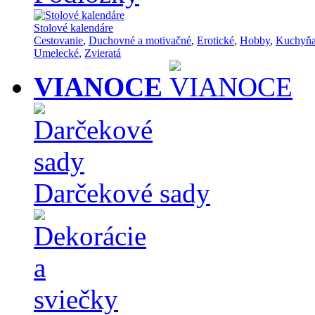
Stolové kalendáre
Cestovanie
,
Duchovné a motivačné
,
Erotické
,
Hobby
,
Kuchyň
Umelecké
,
Zvieratá
VIANOCE
Darčekové sady