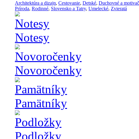
Architektúra a dizajn
,
Cestovanie
,
Detské
,
Duchovné a motiva
Príroda
,
Rodinné
,
Slovensko a Tatry
,
Umelecké
,
Zvieratá
Notesy
Novoročenky
Pamätníky
Podložky