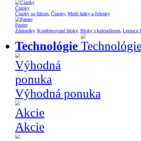
Čiapky
Čiapky so šiltom
,
Čiapky
,
Multi šatky a čelenky
Papier
Zápisníky
,
Kombinované bloky
,
Bloky s kalendárom
,
Lepiace 
Technológie
Výhodná ponuka
Akcie