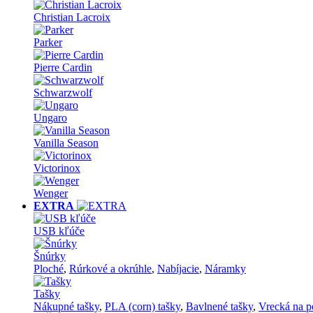
Christian Lacroix
Parker
Pierre Cardin
Schwarzwolf
Ungaro
Vanilla Season
Victorinox
Wenger
EXTRA
USB kľúče
Šnúrky
Ploché
,
Rúrkové a okrúhle
,
Nabíjacie
,
Náramky
Tašky
Nákupné tašky
,
PLA (corn) tašky
,
Bavlnené tašky
,
Vrecká na p