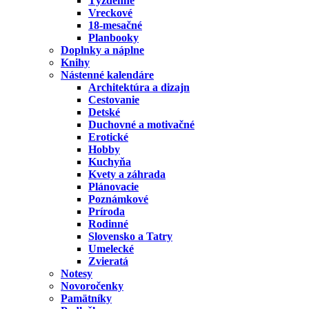
Týždenné
Vreckové
18-mesačné
Planbooky
Doplnky a náplne
Knihy
Nástenné kalendáre
Architektúra a dizajn
Cestovanie
Detské
Duchovné a motivačné
Erotické
Hobby
Kuchyňa
Kvety a záhrada
Plánovacie
Poznámkové
Príroda
Rodinné
Slovensko a Tatry
Umelecké
Zvieratá
Notesy
Novoročenky
Pamätníky