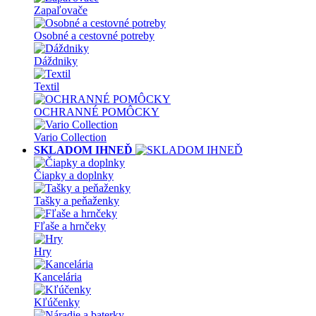
Zapaľovače
Osobné a cestovné potreby
Dáždniky
Textil
OCHRANNÉ POMÔCKY
Vario Collection
SKLADOM IHNEĎ
Čiapky a doplnky
Tašky a peňaženky
Fľaše a hrnčeky
Hry
Kancelária
Kľúčenky