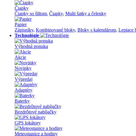
Čiapky
Čiapky so šiltom
,
Čiapky
,
Multi šatky a čelenky
Papier
Zápisníky
,
Kombinované bloky
,
Bloky s kalendárom
,
Lepiace 
Technológie
Výhodná ponuka
Akcie
Novinky
Výpredaj
Adaptéry
Baterky
Bezdrôtové nabíjačky
GPS lokátory
Meteostanice a hodiny