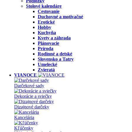
Podložky
Stolové kalendáre
Cestovanie
Duchovné a motivačné
Erotické
Hobby
Kuchyňa
Kvety a záhrada
Plánovacie
Príroda
Rodinné a detské
Slovensko a Tatry
Umelecké
Zvieratá
VIANOCE
Darčekové sady
Dekorácie a sviečky
Dizajnové darčeky
Kancelária
Kľúčenky