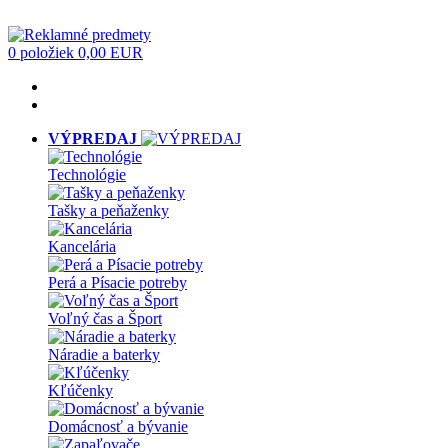
0 položiek
0,00 EUR
VÝPREDAJ
Technológie
Tašky a peňaženky
Kancelária
Perá a Písacie potreby
Voľný čas a Šport
Náradie a baterky
Kľúčenky
Domácnosť a bývanie