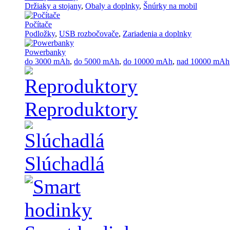
Držiaky a stojany
,
Obaly a doplnky
,
Šnúrky na mobil
Počítače
Podložky
,
USB rozbočovače
,
Zariadenia a doplnky
Powerbanky
do 3000 mAh
,
do 5000 mAh
,
do 10000 mAh
,
nad 10000 mAh
Reproduktory
Slúchadlá