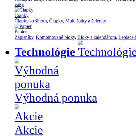
vaky
Čiapky
Čiapky so šiltom
,
Čiapky
,
Multi šatky a čelenky
Papier
Zápisníky
,
Kombinované bloky
,
Bloky s kalendárom
,
Lepiace 
Technológie
Výhodná ponuka
Akcie