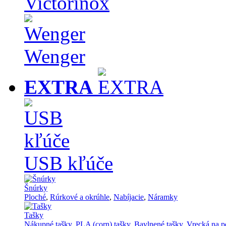
Victorinox
Wenger
EXTRA
USB kľúče
Šnúrky
Ploché
,
Rúrkové a okrúhle
,
Nabíjacie
,
Náramky
Tašky
Nákupné tašky
,
PLA (corn) tašky
,
Bavlnené tašky
,
Vrecká na p