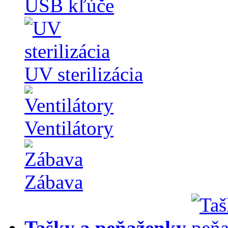
USB kľúče
UV sterilizácia
Ventilátory
Zábava
Tašky a peňaženky