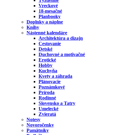
Týždenné
Vreckové
18-mesačné
Planbooky
Doplnky a náplne
Knihy
Nástenné kalendáre
Architektúra a dizajn
Cestovanie
Detské
Duchovné a motivačné
Erotické
Hobby
Kuchyňa
Kvety a záhrada
Plánovacie
Poznámkové
Príroda
Rodinné
Slovensko a Tatry
Umelecké
Zvieratá
Notesy
Novoročenky
Pamätníky