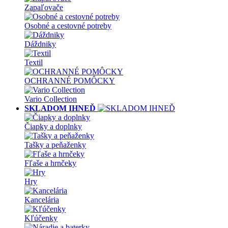
Zapaľovače
Osobné a cestovné potreby
Dáždniky
Textil
OCHRANNÉ POMÔCKY
Vario Collection
SKLADOM IHNEĎ
Čiapky a doplnky
Tašky a peňaženky
Fľaše a hrnčeky
Hry
Kancelária
Kľúčenky