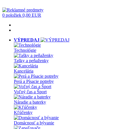
0 položiek
0,00 EUR
VÝPREDAJ
Technológie
Tašky a peňaženky
Kancelária
Perá a Písacie potreby
Voľný čas a Šport
Náradie a baterky
Kľúčenky
Domácnosť a bývanie