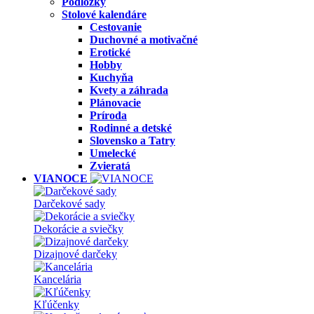
Podložky
Stolové kalendáre
Cestovanie
Duchovné a motivačné
Erotické
Hobby
Kuchyňa
Kvety a záhrada
Plánovacie
Príroda
Rodinné a detské
Slovensko a Tatry
Umelecké
Zvieratá
VIANOCE
Darčekové sady
Dekorácie a sviečky
Dizajnové darčeky
Kancelária
Kľúčenky