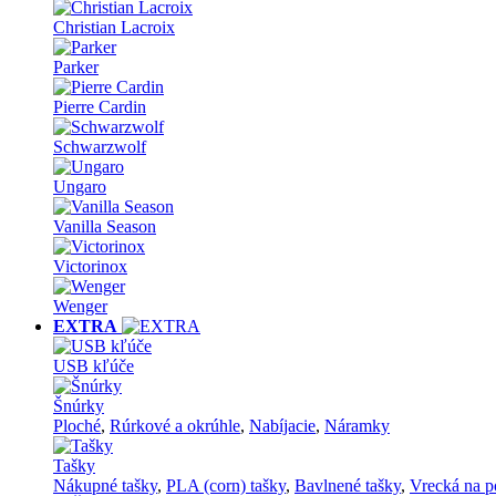
Christian Lacroix
Parker
Pierre Cardin
Schwarzwolf
Ungaro
Vanilla Season
Victorinox
Wenger
EXTRA
USB kľúče
Šnúrky
Ploché
,
Rúrkové a okrúhle
,
Nabíjacie
,
Náramky
Tašky
Nákupné tašky
,
PLA (corn) tašky
,
Bavlnené tašky
,
Vrecká na p