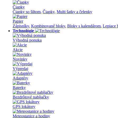
Čiapky
Čiapky so šiltom
,
Čiapky
,
Multi šatky a čelenky
Papier
Zápisníky
,
Kombinované bloky
,
Bloky s kalendárom
,
Lepiace 
Technológie
Výhodná ponuka
Akcie
Novinky
Výpredaj
Adaptéry
Baterky
Bezdrôtové nabíjačky
GPS lokátory
Meteostanice a hodiny