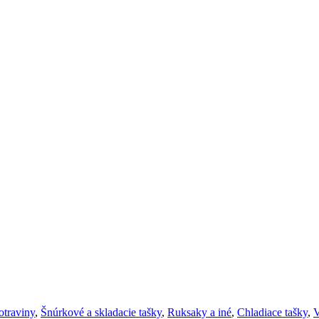
otraviny
,
Šnúrkové a skladacie tašky
,
Ruksaky a iné
,
Chladiace tašky
,
V