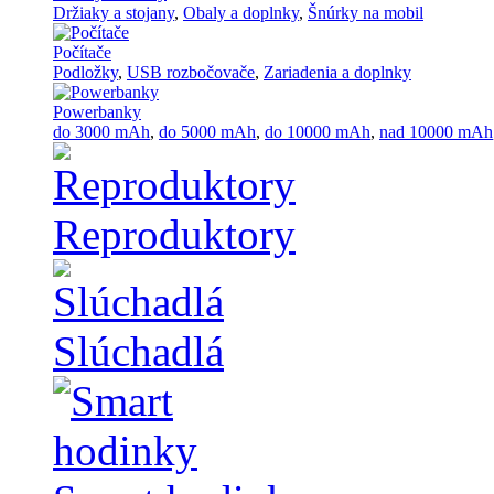
Držiaky a stojany
,
Obaly a doplnky
,
Šnúrky na mobil
Počítače
Podložky
,
USB rozbočovače
,
Zariadenia a doplnky
Powerbanky
do 3000 mAh
,
do 5000 mAh
,
do 10000 mAh
,
nad 10000 mAh
Reproduktory
Slúchadlá