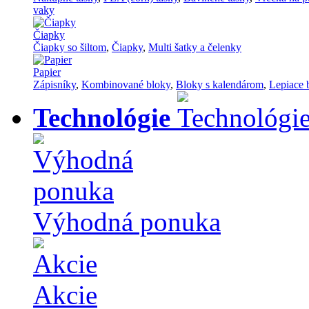
vaky
Čiapky
Čiapky so šiltom
,
Čiapky
,
Multi šatky a čelenky
Papier
Zápisníky
,
Kombinované bloky
,
Bloky s kalendárom
,
Lepiace 
Technológie
Výhodná ponuka
Akcie