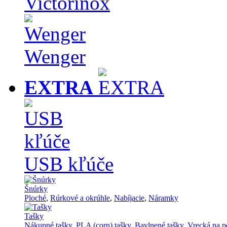
Victorinox
Wenger
EXTRA
USB kľúče
Šnúrky
Ploché
,
Rúrkové a okrúhle
,
Nabíjacie
,
Náramky
Tašky
Nákupné tašky
,
PLA (corn) tašky
,
Bavlnené tašky
,
Vrecká na p