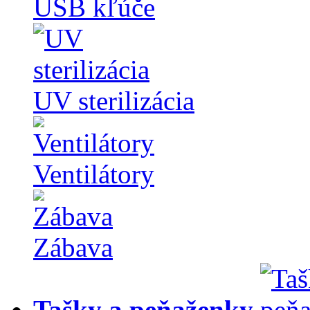
USB kľúče
UV sterilizácia
Ventilátory
Zábava
Tašky a peňaženky