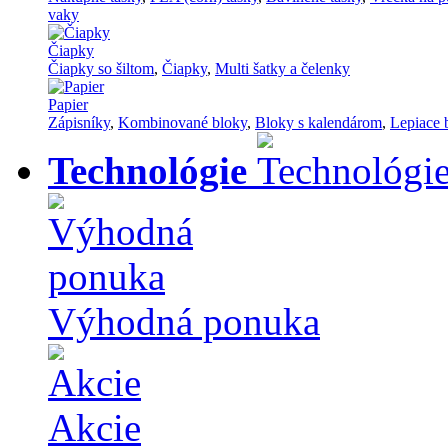
vaky
Čiapky
Čiapky so šiltom
,
Čiapky
,
Multi šatky a čelenky
Papier
Zápisníky
,
Kombinované bloky
,
Bloky s kalendárom
,
Lepiace 
Technológie
Výhodná ponuka
Akcie