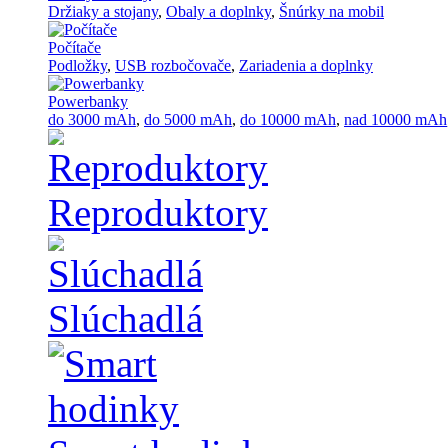
Držiaky a stojany
,
Obaly a doplnky
,
Šnúrky na mobil
Počítače
Podložky
,
USB rozbočovače
,
Zariadenia a doplnky
Powerbanky
do 3000 mAh
,
do 5000 mAh
,
do 10000 mAh
,
nad 10000 mAh
Reproduktory
Slúchadlá