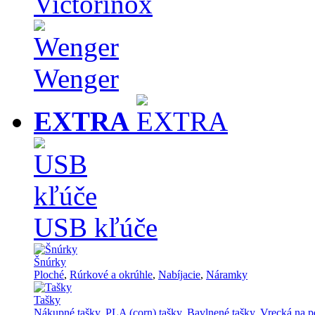
Victorinox
Wenger
EXTRA
USB kľúče
Šnúrky
Ploché
,
Rúrkové a okrúhle
,
Nabíjacie
,
Náramky
Tašky
Nákupné tašky
,
PLA (corn) tašky
,
Bavlnené tašky
,
Vrecká na p