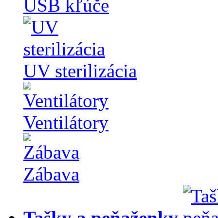
USB kľúče
UV sterilizácia
Ventilátory
Zábava
Tašky a peňaženky