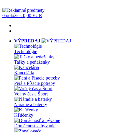
0 položiek
0,00 EUR
VÝPREDAJ
Technológie
Tašky a peňaženky
Kancelária
Perá a Písacie potreby
Voľný čas a Šport
Náradie a baterky
Kľúčenky
Domácnosť a bývanie