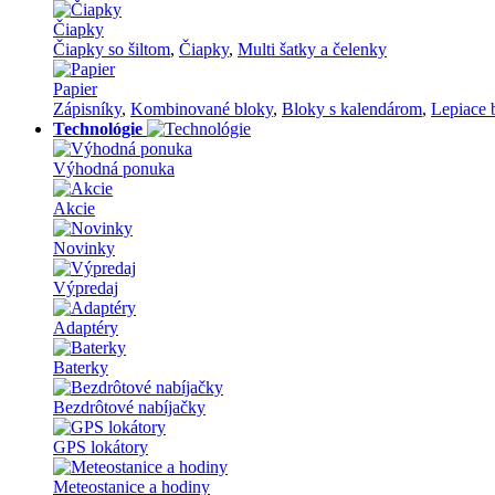
Čiapky
Čiapky so šiltom
,
Čiapky
,
Multi šatky a čelenky
Papier
Zápisníky
,
Kombinované bloky
,
Bloky s kalendárom
,
Lepiace 
Technológie
Výhodná ponuka
Akcie
Novinky
Výpredaj
Adaptéry
Baterky
Bezdrôtové nabíjačky
GPS lokátory
Meteostanice a hodiny