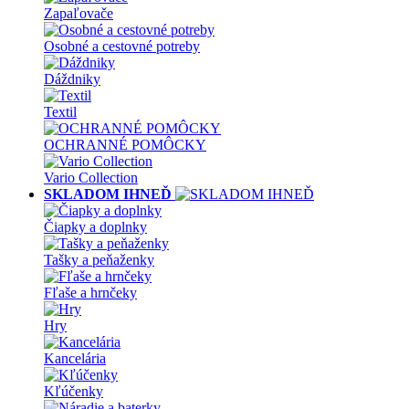
Zapaľovače
Osobné a cestovné potreby
Dáždniky
Textil
OCHRANNÉ POMÔCKY
Vario Collection
SKLADOM IHNEĎ
Čiapky a doplnky
Tašky a peňaženky
Fľaše a hrnčeky
Hry
Kancelária
Kľúčenky