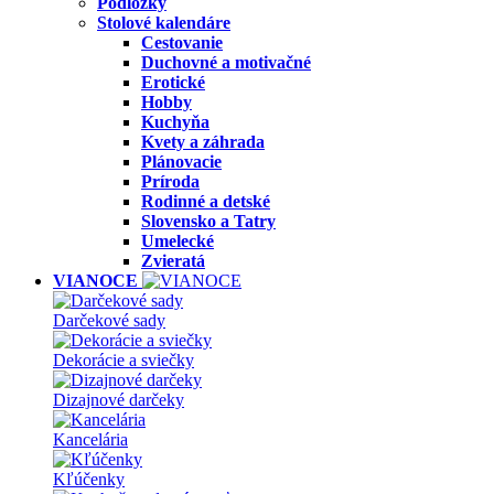
Podložky
Stolové kalendáre
Cestovanie
Duchovné a motivačné
Erotické
Hobby
Kuchyňa
Kvety a záhrada
Plánovacie
Príroda
Rodinné a detské
Slovensko a Tatry
Umelecké
Zvieratá
VIANOCE
Darčekové sady
Dekorácie a sviečky
Dizajnové darčeky
Kancelária
Kľúčenky