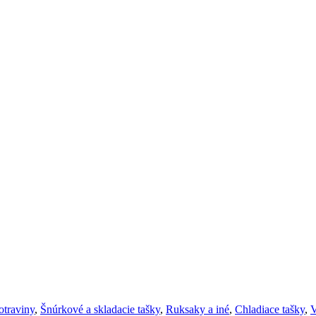
otraviny
,
Šnúrkové a skladacie tašky
,
Ruksaky a iné
,
Chladiace tašky
,
V