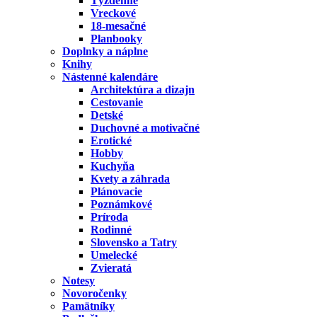
Týždenné
Vreckové
18-mesačné
Planbooky
Doplnky a náplne
Knihy
Nástenné kalendáre
Architektúra a dizajn
Cestovanie
Detské
Duchovné a motivačné
Erotické
Hobby
Kuchyňa
Kvety a záhrada
Plánovacie
Poznámkové
Príroda
Rodinné
Slovensko a Tatry
Umelecké
Zvieratá
Notesy
Novoročenky
Pamätníky