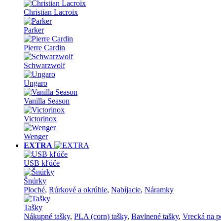
Christian Lacroix
Parker
Pierre Cardin
Schwarzwolf
Ungaro
Vanilla Season
Victorinox
Wenger
EXTRA
USB kľúče
Šnúrky
Ploché
,
Rúrkové a okrúhle
,
Nabíjacie
,
Náramky
Tašky
Nákupné tašky
,
PLA (corn) tašky
,
Bavlnené tašky
,
Vrecká na p