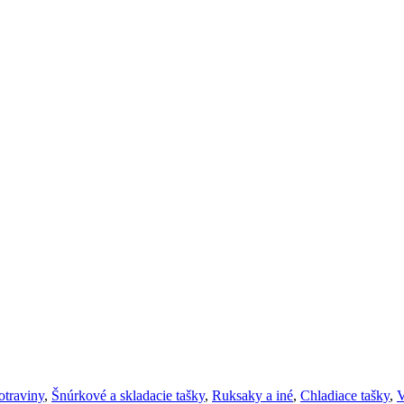
otraviny
,
Šnúrkové a skladacie tašky
,
Ruksaky a iné
,
Chladiace tašky
,
V