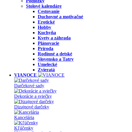
Podložky
Stolové kalendáre
Cestovanie
Duchovné a motivačné
Erotické
Hobby
Kuchyňa
Kvety a záhrada
Plánovacie
Príroda
Rodinné a detské
Slovensko a Tatry
Umelecké
Zvieratá
VIANOCE
Darčekové sady
Dekorácie a sviečky
Dizajnové darčeky
Kancelária
Kľúčenky