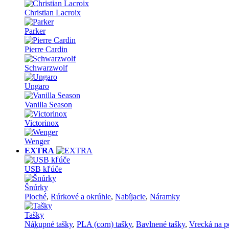
Christian Lacroix
Parker
Pierre Cardin
Schwarzwolf
Ungaro
Vanilla Season
Victorinox
Wenger
EXTRA
USB kľúče
Šnúrky
Ploché
,
Rúrkové a okrúhle
,
Nabíjacie
,
Náramky
Tašky
Nákupné tašky
,
PLA (corn) tašky
,
Bavlnené tašky
,
Vrecká na p