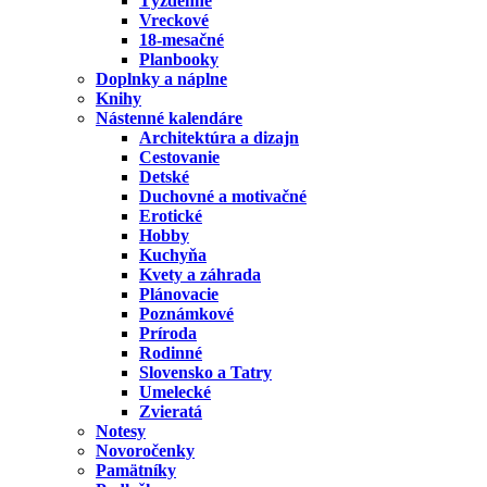
Týždenné
Vreckové
18-mesačné
Planbooky
Doplnky a náplne
Knihy
Nástenné kalendáre
Architektúra a dizajn
Cestovanie
Detské
Duchovné a motivačné
Erotické
Hobby
Kuchyňa
Kvety a záhrada
Plánovacie
Poznámkové
Príroda
Rodinné
Slovensko a Tatry
Umelecké
Zvieratá
Notesy
Novoročenky
Pamätníky