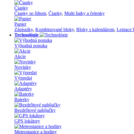
Čiapky
Čiapky so šiltom
,
Čiapky
,
Multi šatky a čelenky
Papier
Zápisníky
,
Kombinované bloky
,
Bloky s kalendárom
,
Lepiace 
Technológie
Výhodná ponuka
Akcie
Novinky
Výpredaj
Adaptéry
Baterky
Bezdrôtové nabíjačky
GPS lokátory
Meteostanice a hodiny