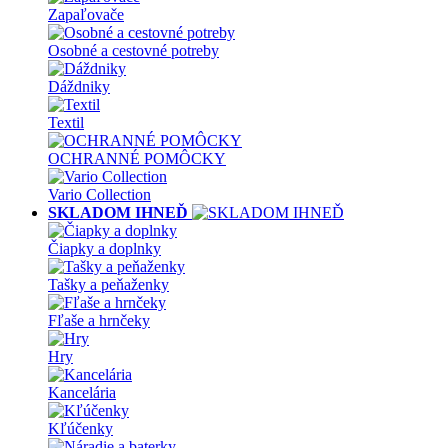
Zapaľovače
Osobné a cestovné potreby
Dáždniky
Textil
OCHRANNÉ POMÔCKY
Vario Collection
SKLADOM IHNEĎ
Čiapky a doplnky
Tašky a peňaženky
Fľaše a hrnčeky
Hry
Kancelária
Kľúčenky