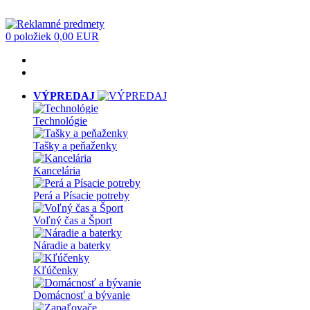
0 položiek
0,00 EUR
VÝPREDAJ
Technológie
Tašky a peňaženky
Kancelária
Perá a Písacie potreby
Voľný čas a Šport
Náradie a baterky
Kľúčenky
Domácnosť a bývanie