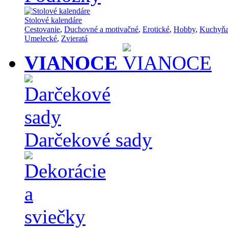
Stolové kalendáre
Cestovanie
,
Duchovné a motivačné
,
Erotické
,
Hobby
,
Kuchyň
Umelecké
,
Zvieratá
VIANOCE
Darčekové sady