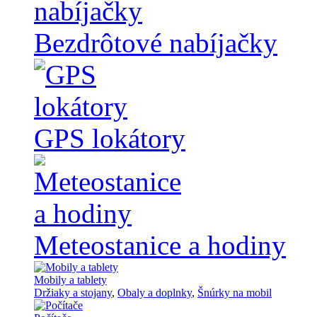
Bezdrôtové nabíjačky
GPS lokátory
Meteostanice a hodiny
Mobily a tablety
Držiaky a stojany
,
Obaly a doplnky
,
Šnúrky na mobil