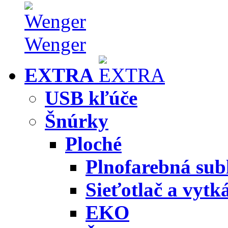
Wenger
EXTRA
USB kľúče
Šnúrky
Ploché
Plnofarebná sub
Sieťotlač a vytk
EKO