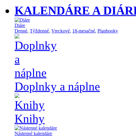
KALENDÁRE A DIÁR
Diáre
Denné
,
Týždenné
,
Vreckové
,
18-mesačné
,
Planbooky
Doplnky a náplne
Knihy
Nástenné kalendáre