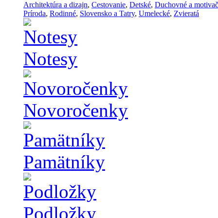
Architektúra a dizajn
,
Cestovanie
,
Detské
,
Duchovné a motiva
Príroda
,
Rodinné
,
Slovensko a Tatry
,
Umelecké
,
Zvieratá
Notesy
Novoročenky
Pamätníky
Podložky