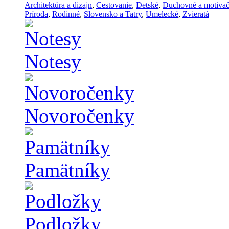
Architektúra a dizajn
,
Cestovanie
,
Detské
,
Duchovné a motiva
Príroda
,
Rodinné
,
Slovensko a Tatry
,
Umelecké
,
Zvieratá
Notesy
Novoročenky
Pamätníky
Podložky