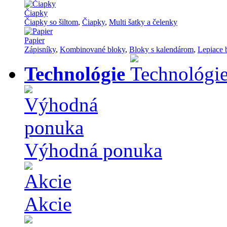
Čiapky
Čiapky so šiltom
,
Čiapky
,
Multi šatky a čelenky
Papier
Zápisníky
,
Kombinované bloky
,
Bloky s kalendárom
,
Lepiace 
Technológie
Výhodná ponuka
Akcie