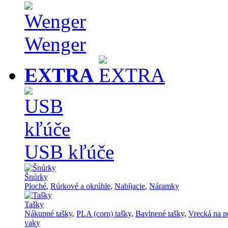
Wenger
EXTRA
USB kľúče
Šnúrky
Ploché
,
Rúrkové a okrúhle
,
Nabíjacie
,
Náramky
Tašky
Nákupné tašky
,
PLA (corn) tašky
,
Bavlnené tašky
,
Vrecká na p
vaky