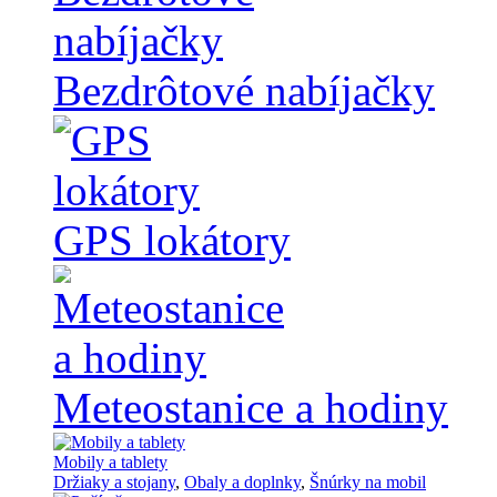
Bezdrôtové nabíjačky
GPS lokátory
Meteostanice a hodiny
Mobily a tablety
Držiaky a stojany
,
Obaly a doplnky
,
Šnúrky na mobil