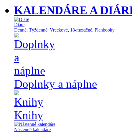
KALENDÁRE A DIÁR
Diáre
Denné
,
Týždenné
,
Vreckové
,
18-mesačné
,
Planbooky
Doplnky a náplne
Knihy
Nástenné kalendáre