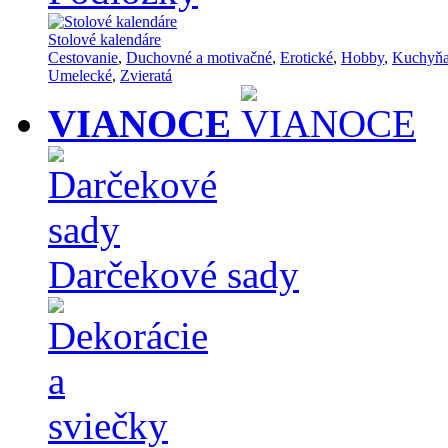
Stolové kalendáre
Cestovanie
,
Duchovné a motivačné
,
Erotické
,
Hobby
,
Kuchyň
Umelecké
,
Zvieratá
VIANOCE
Darčekové sady