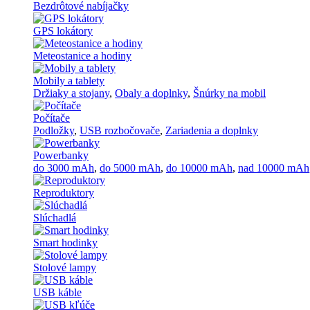
Bezdrôtové nabíjačky
GPS lokátory
Meteostanice a hodiny
Mobily a tablety
Držiaky a stojany
,
Obaly a doplnky
,
Šnúrky na mobil
Počítače
Podložky
,
USB rozbočovače
,
Zariadenia a doplnky
Powerbanky
do 3000 mAh
,
do 5000 mAh
,
do 10000 mAh
,
nad 10000 mAh
Reproduktory
Slúchadlá
Smart hodinky
Stolové lampy
USB káble