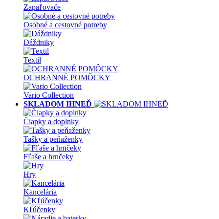
Zapaľovače
Osobné a cestovné potreby
Dáždniky
Textil
OCHRANNÉ POMÔCKY
Vario Collection
SKLADOM IHNEĎ
Čiapky a doplnky
Tašky a peňaženky
Fľaše a hrnčeky
Hry
Kancelária
Kľúčenky