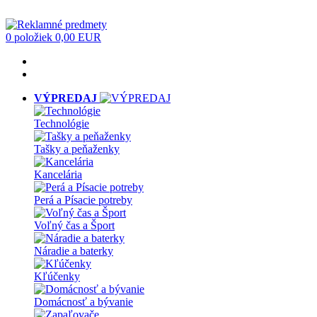
0 položiek
0,00 EUR
VÝPREDAJ
Technológie
Tašky a peňaženky
Kancelária
Perá a Písacie potreby
Voľný čas a Šport
Náradie a baterky
Kľúčenky
Domácnosť a bývanie