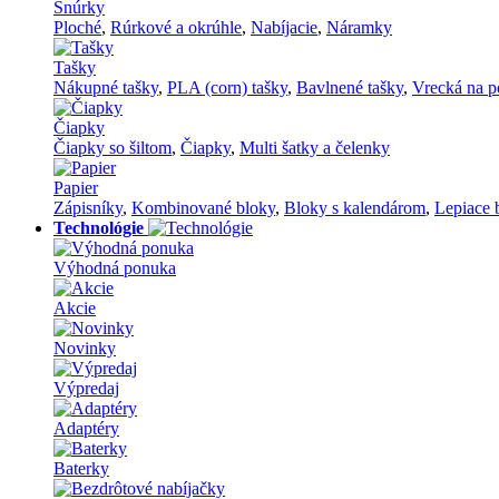
Šnúrky
Ploché
,
Rúrkové a okrúhle
,
Nabíjacie
,
Náramky
Tašky
Nákupné tašky
,
PLA (corn) tašky
,
Bavlnené tašky
,
Vrecká na p
Čiapky
Čiapky so šiltom
,
Čiapky
,
Multi šatky a čelenky
Papier
Zápisníky
,
Kombinované bloky
,
Bloky s kalendárom
,
Lepiace 
Technológie
Výhodná ponuka
Akcie
Novinky
Výpredaj
Adaptéry
Baterky