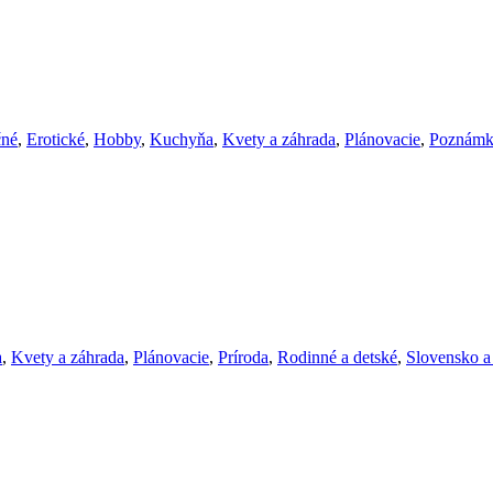
čné
,
Erotické
,
Hobby
,
Kuchyňa
,
Kvety a záhrada
,
Plánovacie
,
Poznámk
a
,
Kvety a záhrada
,
Plánovacie
,
Príroda
,
Rodinné a detské
,
Slovensko a