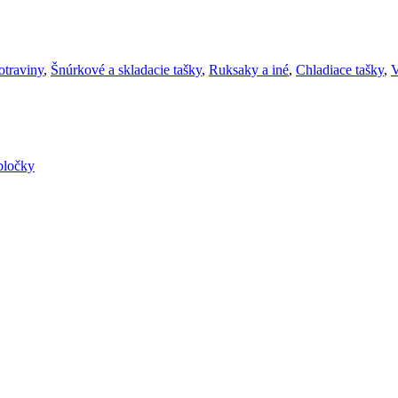
otraviny
,
Šnúrkové a skladacie tašky
,
Ruksaky a iné
,
Chladiace tašky
,
V
bločky