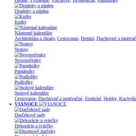
Denné
,
Týždenné
,
Vreckové
,
18-mesačné
,
Planbooky
Doplnky a náplne
Knihy
Nástenné kalendáre
Architektúra a dizajn
,
Cestovanie
,
Detské
,
Duchovné a motiva
Notesy
Novoročenky
Pamätníky
Podložky
Stolové kalendáre
Cestovanie
,
Duchovné a motivačné
,
Erotické
,
Hobby
,
Kuchyň
VIANOCE
Darčekové sady
Dekorácie a sviečky