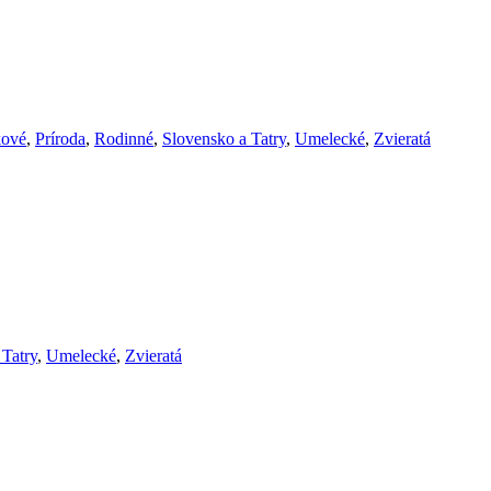
ové
,
Príroda
,
Rodinné
,
Slovensko a Tatry
,
Umelecké
,
Zvieratá
 Tatry
,
Umelecké
,
Zvieratá