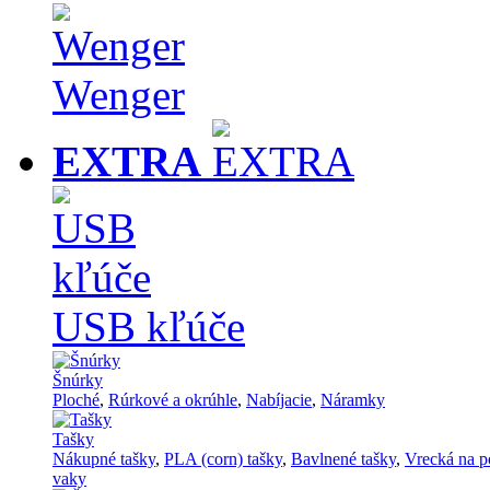
Wenger
EXTRA
USB kľúče
Šnúrky
Ploché
,
Rúrkové a okrúhle
,
Nabíjacie
,
Náramky
Tašky
Nákupné tašky
,
PLA (corn) tašky
,
Bavlnené tašky
,
Vrecká na p
vaky