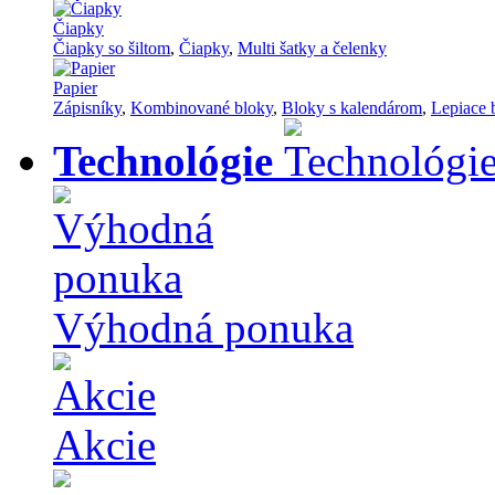
Čiapky
Čiapky so šiltom
,
Čiapky
,
Multi šatky a čelenky
Papier
Zápisníky
,
Kombinované bloky
,
Bloky s kalendárom
,
Lepiace 
Technológie
Výhodná ponuka
Akcie