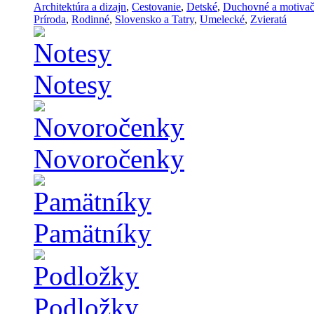
Architektúra a dizajn
,
Cestovanie
,
Detské
,
Duchovné a motiva
Príroda
,
Rodinné
,
Slovensko a Tatry
,
Umelecké
,
Zvieratá
Notesy
Novoročenky
Pamätníky
Podložky