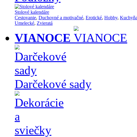
Stolové kalendáre
Cestovanie
,
Duchovné a motivačné
,
Erotické
,
Hobby
,
Kuchyň
Umelecké
,
Zvieratá
VIANOCE
Darčekové sady