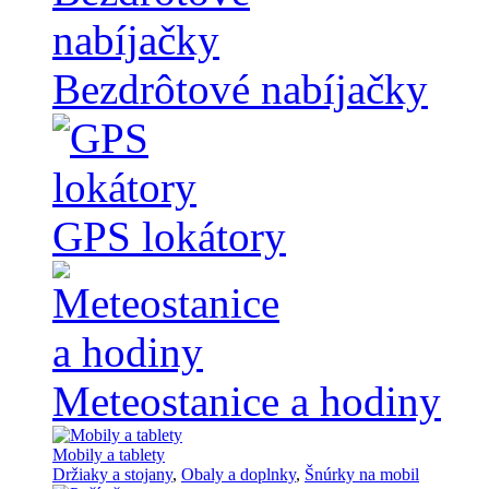
Bezdrôtové nabíjačky
GPS lokátory
Meteostanice a hodiny
Mobily a tablety
Držiaky a stojany
,
Obaly a doplnky
,
Šnúrky na mobil