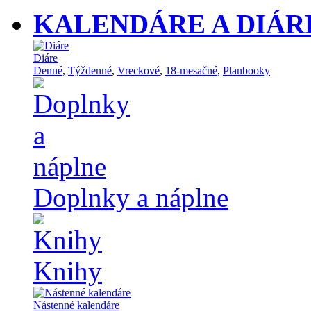
KALENDÁRE A DIÁR
Diáre
Denné
,
Týždenné
,
Vreckové
,
18-mesačné
,
Planbooky
Doplnky a náplne
Knihy
Nástenné kalendáre