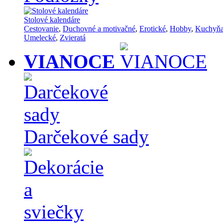
Stolové kalendáre
Cestovanie
,
Duchovné a motivačné
,
Erotické
,
Hobby
,
Kuchyň
Umelecké
,
Zvieratá
VIANOCE
Darčekové sady