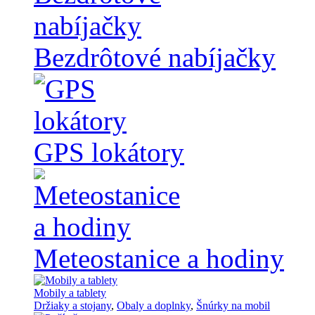
Bezdrôtové nabíjačky
GPS lokátory
Meteostanice a hodiny
Mobily a tablety
Držiaky a stojany
,
Obaly a doplnky
,
Šnúrky na mobil