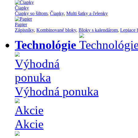
Čiapky
Čiapky so šiltom
,
Čiapky
,
Multi šatky a čelenky
Papier
Zápisníky
,
Kombinované bloky
,
Bloky s kalendárom
,
Lepiace 
Technológie
Výhodná ponuka
Akcie