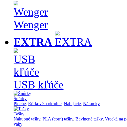
Wenger
EXTRA
USB kľúče
Šnúrky
Ploché
,
Rúrkové a okrúhle
,
Nabíjacie
,
Náramky
Tašky
Nákupné tašky
,
PLA (corn) tašky
,
Bavlnené tašky
,
Vrecká na p
vaky