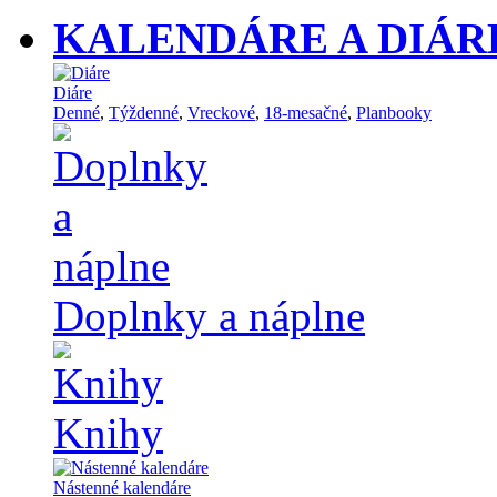
KALENDÁRE A DIÁR
Diáre
Denné
,
Týždenné
,
Vreckové
,
18-mesačné
,
Planbooky
Doplnky a náplne
Knihy
Nástenné kalendáre