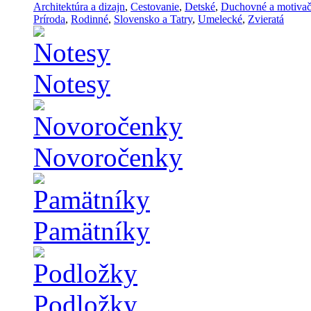
Architektúra a dizajn
,
Cestovanie
,
Detské
,
Duchovné a motiva
Príroda
,
Rodinné
,
Slovensko a Tatry
,
Umelecké
,
Zvieratá
Notesy
Novoročenky
Pamätníky
Podložky